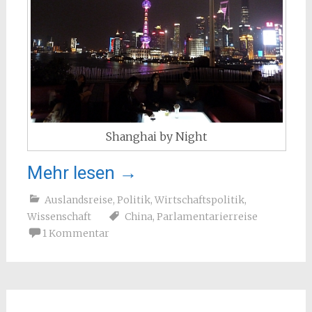
Shanghai by Night
Mehr lesen
→
Auslandsreise
,
Politik
,
Wirtschaftspolitik
,
Wissenschaft
China
,
Parlamentarierreise
1 Kommentar