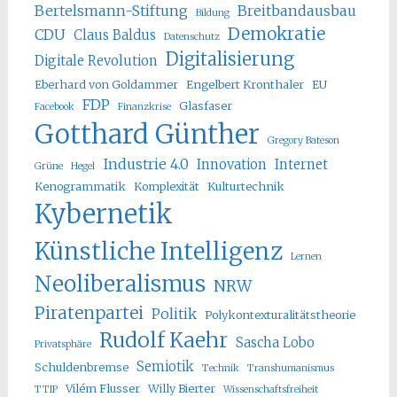
Bertelsmann-Stiftung
Breitbandausbau
Bildung
Demokratie
CDU
Claus Baldus
Datenschutz
Digitalisierung
Digitale Revolution
Eberhard von Goldammer
Engelbert Kronthaler
EU
FDP
Glasfaser
Facebook
Finanzkrise
Gotthard Günther
Gregory Bateson
Industrie 4.0
Innovation
Internet
Grüne
Hegel
Kenogrammatik
Komplexität
Kulturtechnik
Kybernetik
Künstliche Intelligenz
Lernen
Neoliberalismus
NRW
Piratenpartei
Politik
Polykontexturalitätstheorie
Rudolf Kaehr
Sascha Lobo
Privatsphäre
Semiotik
Schuldenbremse
Technik
Transhumanismus
Vilém Flusser
Willy Bierter
TTIP
Wissenschaftsfreiheit