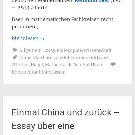
deutschen Mathematikers
Reinhold Baer
(1902
– 1979) zitierte.
Baer, in mathematischen Fachkreisen recht
prominent,
Mehr lesen
→
Allgemein
,
Essay
,
Philosophie
,
Wissenschaft
China
,
Eberhard von Goldammer
,
Gotthard
Günther
,
Hegel
,
Mathematik
,
Reinhold Baer
Kommentar hinterlassen
Einmal China und zurück –
Essay über eine