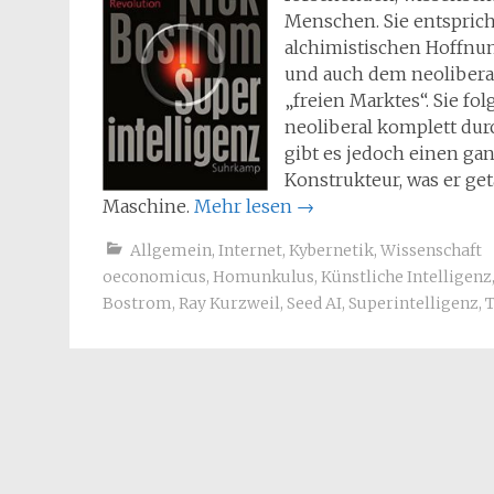
Menschen. Sie entspricht
alchimistischen Hoffnu
und auch dem neoliberal
„freien Marktes“. Sie fo
neoliberal komplett du
gibt es jedoch einen ga
Konstrukteur, was er ge
Maschine.
Mehr lesen
→
Allgemein
,
Internet
,
Kybernetik
,
Wissenschaft
oeconomicus
,
Homunkulus
,
Künstliche Intelligenz
Bostrom
,
Ray Kurzweil
,
Seed AI
,
Superintelligenz
,