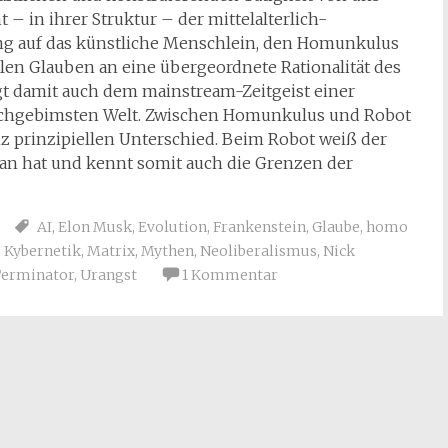
 – in ihrer Struktur – der mittelalterlich-
ng auf das künstliche Menschlein, den Homunkulus
en Glauben an eine übergeordnete Rationalität des
lgt damit auch dem mainstream-Zeitgeist einer
rchgebimsten Welt. Zwischen Homunkulus und Robot
nz prinzipiellen Unterschied. Beim Robot weiß der
tan hat und kennt somit auch die Grenzen der
AI
,
Elon Musk
,
Evolution
,
Frankenstein
,
Glaube
,
homo
,
Kybernetik
,
Matrix
,
Mythen
,
Neoliberalismus
,
Nick
Terminator
,
Urangst
1 Kommentar