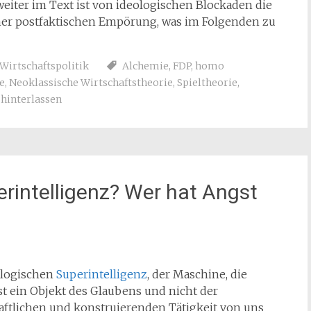
eiter im Text ist von ideologischen Blockaden die
 eher postfaktischen Empörung, was im Folgenden zu
Wirtschaftspolitik
Alchemie
,
FDP
,
homo
e
,
Neoklassische Wirtschaftstheorie
,
Spieltheorie
,
interlassen
erintelligenz? Wer hat Angst
nologischen
Superintelligenz
, der Maschine, die
, ist ein Objekt des Glaubens und nicht der
ftlichen und konstruierenden Tätigkeit von uns