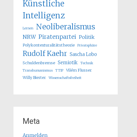
Künstliche
Intelligenz
Neoliberalismus
Lernen
Piratenpartei
NRW
Politik
Polykontexturalitätstheorie
Privatsphäre
Rudolf Kaehr
Sascha Lobo
Semiotik
Schuldenbremse
Technik
Vilém Flusser
Transhumanismus
TTIP
Willy Bierter
Wissenschaftsfreiheit
Meta
Anmelden