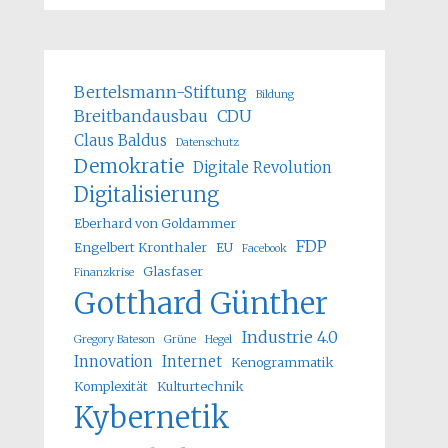
Bertelsmann-Stiftung
Bildung
Breitbandausbau
CDU
Claus Baldus
Datenschutz
Demokratie
Digitale Revolution
Digitalisierung
Eberhard von Goldammer
FDP
Engelbert Kronthaler
EU
Facebook
Glasfaser
Finanzkrise
Gotthard Günther
Industrie 4.0
Gregory Bateson
Grüne
Hegel
Innovation
Internet
Kenogrammatik
Komplexität
Kulturtechnik
Kybernetik