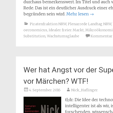
durchaus bemerkenswert. Im Titel und auch w
Rede. Das ist ein deutlicher Ausdruck einer
begründen sein wird.
Mehr lesen
→
Piratenfraktion NRW
,
Plenarrede Landtag NRW
,
oeconomicus
,
Idealer freier Markt
,
Mikroökonomi
Substitution
,
Wachstumsglaube
Kommentar h
Wer hat Angst vor der Sup
vor Märchen? WTF!
4. September 2016
Nick_Haflinger
tl;dr: Die Idee der tech
intelligenter ist als wir
forschenden, wissenscha