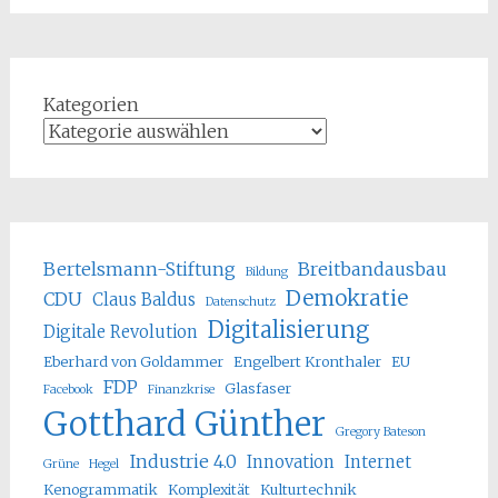
Kategorien
Bertelsmann-Stiftung
Breitbandausbau
Bildung
Demokratie
CDU
Claus Baldus
Datenschutz
Digitalisierung
Digitale Revolution
Eberhard von Goldammer
Engelbert Kronthaler
EU
FDP
Glasfaser
Facebook
Finanzkrise
Gotthard Günther
Gregory Bateson
Industrie 4.0
Innovation
Internet
Grüne
Hegel
Kenogrammatik
Komplexität
Kulturtechnik