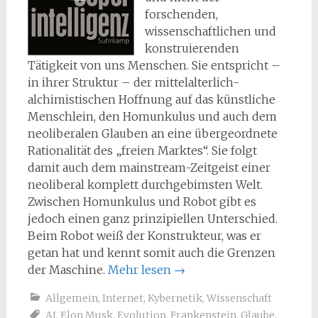
forschenden,
wissenschaftlichen und
konstruierenden
Tätigkeit von uns Menschen. Sie entspricht –
in ihrer Struktur – der mittelalterlich-
alchimistischen Hoffnung auf das künstliche
Menschlein, den Homunkulus und auch dem
neoliberalen Glauben an eine übergeordnete
Rationalität des „freien Marktes“. Sie folgt
damit auch dem mainstream-Zeitgeist einer
neoliberal komplett durchgebimsten Welt.
Zwischen Homunkulus und Robot gibt es
jedoch einen ganz prinzipiellen Unterschied.
Beim Robot weiß der Konstrukteur, was er
getan hat und kennt somit auch die Grenzen
der Maschine.
Mehr lesen
→
Allgemein
,
Internet
,
Kybernetik
,
Wissenschaft
AI
,
Elon Musk
,
Evolution
,
Frankenstein
,
Glaube
,