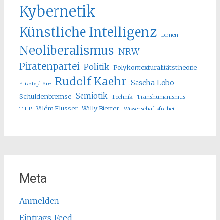
Kybernetik
Künstliche Intelligenz
Lernen
Neoliberalismus
NRW
Piratenpartei
Politik
Polykontexturalitätstheorie
Rudolf Kaehr
Sascha Lobo
Privatsphäre
Semiotik
Schuldenbremse
Technik
Transhumanismus
Vilém Flusser
Willy Bierter
TTIP
Wissenschaftsfreiheit
Meta
Anmelden
Eintrags-Feed