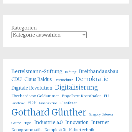
Kategorien
Bertelsmann-Stiftung
Breitbandausbau
Bildung
Demokratie
CDU
Claus Baldus
Datenschutz
Digitalisierung
Digitale Revolution
Eberhard von Goldammer
Engelbert Kronthaler
EU
FDP
Glasfaser
Facebook
Finanzkrise
Gotthard Günther
Gregory Bateson
Industrie 4.0
Innovation
Internet
Grüne
Hegel
Kenogrammatik
Komplexität
Kulturtechnik