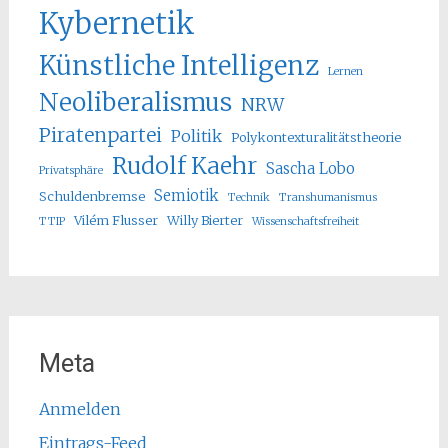
Kybernetik
Künstliche Intelligenz
Lernen
Neoliberalismus
NRW
Piratenpartei
Politik
Polykontexturalitätstheorie
Rudolf Kaehr
Sascha Lobo
Privatsphäre
Semiotik
Schuldenbremse
Technik
Transhumanismus
Vilém Flusser
Willy Bierter
TTIP
Wissenschaftsfreiheit
Meta
Anmelden
Eintrags-Feed