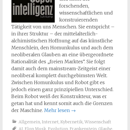
forschenden,
wissenschaftlichen und
konstruierenden
Tätigkeit von uns Menschen. Sie entspricht –
in ihrer Struktur – der mittelalterlich-
alchimistischen Hoffnung auf das künstliche
Menschlein, den Homunkulus und auch dem
neoliberalen Glauben an eine übergeordnete
Rationalität des „freien Marktes“. Sie folgt
damit auch dem mainstream-Zeitgeist einer
neoliberal komplett durchgebimsten Welt.
Zwischen Homunkulus und Robot gibt es
jedoch einen ganz prinzipiellen Unterschied.
Beim Robot weiß der Konstrukteur, was er
getan hat und kennt somit auch die Grenzen
der Maschine.
Mehr lesen
→
Allgemein
,
Internet
,
Kybernetik
,
Wissenschaft
AI
,
Elon Musk
,
Evolution
,
Frankenstein
,
Glaube
,