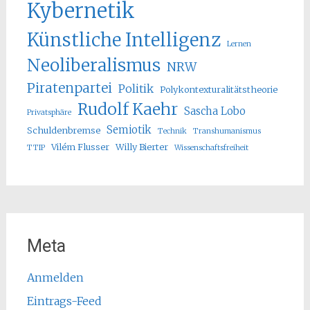
Kybernetik
Künstliche Intelligenz
Lernen
Neoliberalismus
NRW
Piratenpartei
Politik
Polykontexturalitätstheorie
Rudolf Kaehr
Sascha Lobo
Privatsphäre
Semiotik
Schuldenbremse
Technik
Transhumanismus
Vilém Flusser
Willy Bierter
TTIP
Wissenschaftsfreiheit
Meta
Anmelden
Eintrags-Feed