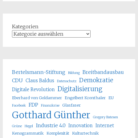
Kategorien
Bertelsmann-Stiftung
Breitbandausbau
Bildung
Demokratie
CDU
Claus Baldus
Datenschutz
Digitalisierung
Digitale Revolution
Eberhard von Goldammer
Engelbert Kronthaler
EU
FDP
Glasfaser
Facebook
Finanzkrise
Gotthard Günther
Gregory Bateson
Industrie 4.0
Innovation
Internet
Grüne
Hegel
Kenogrammatik
Komplexität
Kulturtechnik