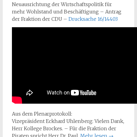
Neuausrichtung der Wirtschaftspolitik für
mehr Wohlstand und Beschäftigung – Antrag
der Fraktion der CDU –
Drucksache 16/14403
Aus dem Plenarprotokoll:
Vizepräsident Eckhard Uhlenberg: Vielen Dank,
Herr Kollege Brockes. – Für die Fraktion der
Piraten spricht Herr Dr. Paul.
Mehr lesen
→