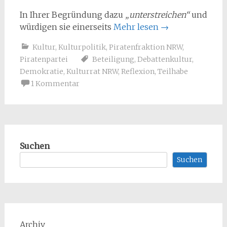
In Ihrer Begründung dazu
„unterstreichen“
und
würdigen sie einerseits
Mehr lesen
→
Kultur
,
Kulturpolitik
,
Piratenfraktion NRW
,
Piratenpartei
Beteiligung
,
Debattenkultur
,
Demokratie
,
Kulturrat NRW
,
Reflexion
,
Teilhabe
1 Kommentar
Suchen
Suchen
Archiv