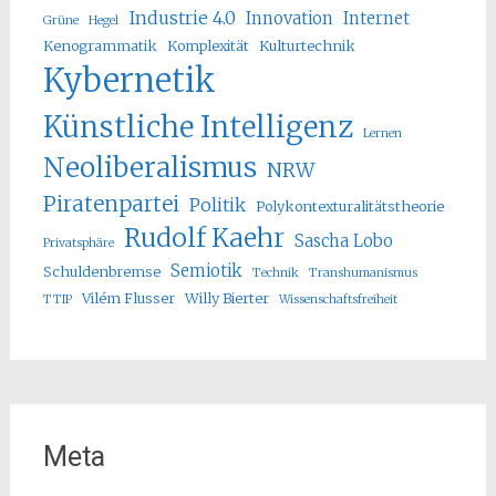
Industrie 4.0
Innovation
Internet
Grüne
Hegel
Kenogrammatik
Komplexität
Kulturtechnik
Kybernetik
Künstliche Intelligenz
Lernen
Neoliberalismus
NRW
Piratenpartei
Politik
Polykontexturalitätstheorie
Rudolf Kaehr
Sascha Lobo
Privatsphäre
Semiotik
Schuldenbremse
Technik
Transhumanismus
Vilém Flusser
Willy Bierter
TTIP
Wissenschaftsfreiheit
Meta