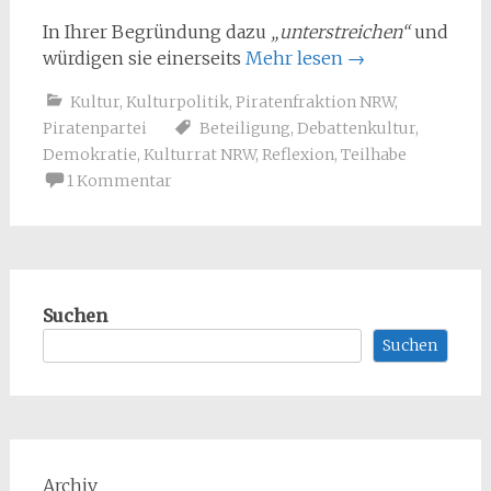
In Ihrer Begründung dazu
„unterstreichen“
und
würdigen sie einerseits
Mehr lesen
→
Kultur
,
Kulturpolitik
,
Piratenfraktion NRW
,
Piratenpartei
Beteiligung
,
Debattenkultur
,
Demokratie
,
Kulturrat NRW
,
Reflexion
,
Teilhabe
1 Kommentar
Suchen
Suchen
Archiv