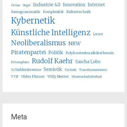
Industrie 4.0
Innovation
Internet
Grüne
Hegel
Kenogrammatik
Komplexität
Kulturtechnik
Kybernetik
Künstliche Intelligenz
Lernen
Neoliberalismus
NRW
Piratenpartei
Politik
Polykontexturalitätstheorie
Rudolf Kaehr
Sascha Lobo
Privatsphäre
Semiotik
Schuldenbremse
Technik
Transhumanismus
Vilém Flusser
Willy Bierter
TTIP
Wissenschaftsfreiheit
Meta