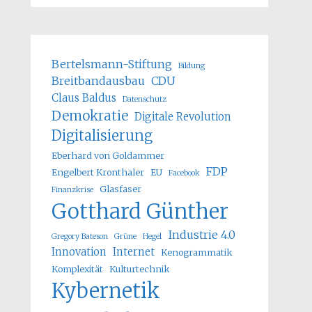
Bertelsmann-Stiftung
Bildung
Breitbandausbau
CDU
Claus Baldus
Datenschutz
Demokratie
Digitale Revolution
Digitalisierung
Eberhard von Goldammer
FDP
Engelbert Kronthaler
EU
Facebook
Glasfaser
Finanzkrise
Gotthard Günther
Industrie 4.0
Gregory Bateson
Grüne
Hegel
Innovation
Internet
Kenogrammatik
Komplexität
Kulturtechnik
Kybernetik