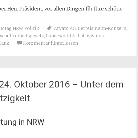
ber Herr Präsident, vor allen Dingen für Ihre schöne
andtag NRW
,
Politik
Arvato AG
,
Bertelsmann-Konzern
,
schulfreiheitsgesetz
,
Landespolitik
,
Lobbyismus
,
Tank
Kommentar hinterlassen
24. Oktober 2016 – Unter dem
zigkeit
iftung in NRW