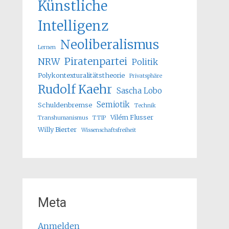
Künstliche
Intelligenz
Neoliberalismus
Lernen
Piratenpartei
NRW
Politik
Polykontexturalitätstheorie
Privatsphäre
Rudolf Kaehr
Sascha Lobo
Semiotik
Schuldenbremse
Technik
Vilém Flusser
Transhumanismus
TTIP
Willy Bierter
Wissenschaftsfreiheit
Meta
Anmelden