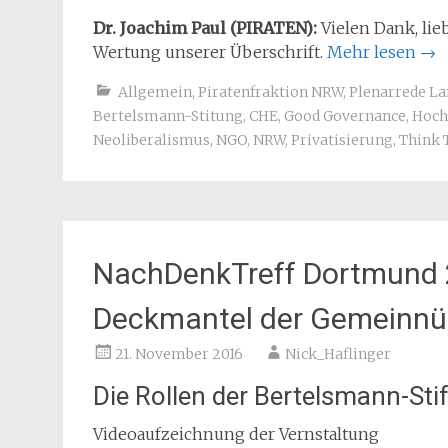
Dr. Joachim Paul (PIRATEN):
Vielen Dank, lie
Wertung unserer Überschrift.
Mehr lesen
→
Allgemein
,
Piratenfraktion NRW
,
Plenarrede L
Bertelsmann-Stitung
,
CHE
,
Good Governance
,
Hoch
Neoliberalismus
,
NGO
,
NRW
,
Privatisierung
,
Think 
NachDenkTreff Dortmund 
Deckmantel der Gemeinnüt
21. November 2016
Nick_Haflinger
Die Rollen der Bertelsmann-St
Videoaufzeichnung der Vernstaltung