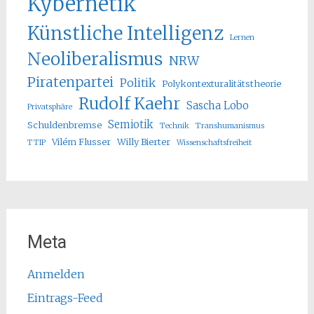
Kybernetik
Künstliche Intelligenz
Lernen
Neoliberalismus
NRW
Piratenpartei
Politik
Polykontexturalitätstheorie
Rudolf Kaehr
Sascha Lobo
Privatsphäre
Semiotik
Schuldenbremse
Technik
Transhumanismus
Vilém Flusser
Willy Bierter
TTIP
Wissenschaftsfreiheit
Meta
Anmelden
Eintrags-Feed