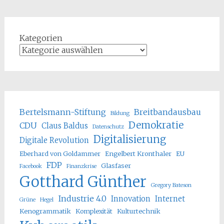
Kategorien
Bertelsmann-Stiftung
Breitbandausbau
Bildung
Demokratie
CDU
Claus Baldus
Datenschutz
Digitalisierung
Digitale Revolution
Eberhard von Goldammer
Engelbert Kronthaler
EU
FDP
Glasfaser
Facebook
Finanzkrise
Gotthard Günther
Gregory Bateson
Industrie 4.0
Innovation
Internet
Grüne
Hegel
Kenogrammatik
Komplexität
Kulturtechnik