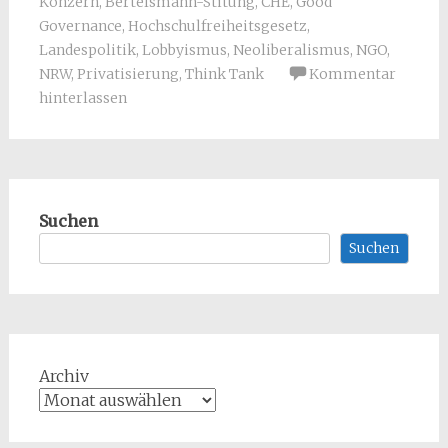
Konzern
,
Bertelsmann-Stitung
,
CHE
,
Good
Governance
,
Hochschulfreiheitsgesetz
,
Landespolitik
,
Lobbyismus
,
Neoliberalismus
,
NGO
,
NRW
,
Privatisierung
,
Think Tank
Kommentar
hinterlassen
Suchen
Suchen
Archiv