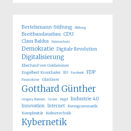
Bertelsmann-Stiftung
Bildung
Breitbandausbau
CDU
Claus Baldus
Datenschutz
Demokratie
Digitale Revolution
Digitalisierung
Eberhard von Goldammer
FDP
Engelbert Kronthaler
EU
Facebook
Glasfaser
Finanzkrise
Gotthard Günther
Industrie 4.0
Gregory Bateson
Grüne
Hegel
Innovation
Internet
Kenogrammatik
Komplexität
Kulturtechnik
Kybernetik