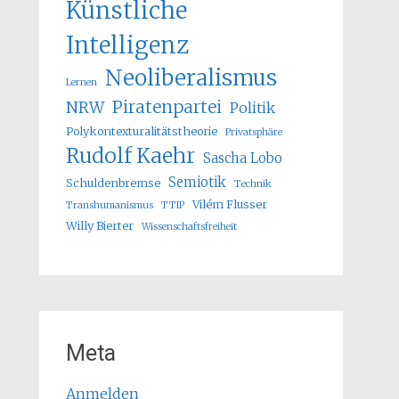
Künstliche
Intelligenz
Neoliberalismus
Lernen
Piratenpartei
NRW
Politik
Polykontexturalitätstheorie
Privatsphäre
Rudolf Kaehr
Sascha Lobo
Semiotik
Schuldenbremse
Technik
Vilém Flusser
Transhumanismus
TTIP
Willy Bierter
Wissenschaftsfreiheit
Meta
Anmelden