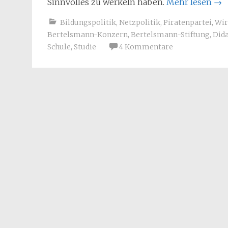
Sinnvolles zu werkeln haben.
Mehr lesen
→
Bildungspolitik
,
Netzpolitik
,
Piratenpartei
,
Wir
Bertelsmann-Konzern
,
Bertelsmann-Stiftung
,
Did
Schule
,
Studie
4 Kommentare