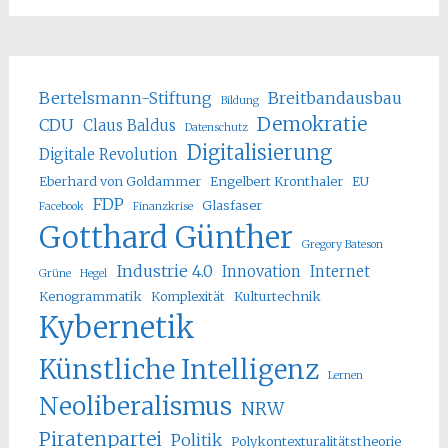
Bertelsmann-Stiftung
Breitbandausbau
Bildung
Demokratie
CDU
Claus Baldus
Datenschutz
Digitalisierung
Digitale Revolution
Eberhard von Goldammer
Engelbert Kronthaler
EU
FDP
Glasfaser
Facebook
Finanzkrise
Gotthard Günther
Gregory Bateson
Industrie 4.0
Innovation
Internet
Grüne
Hegel
Kenogrammatik
Komplexität
Kulturtechnik
Kybernetik
Künstliche Intelligenz
Lernen
Neoliberalismus
NRW
Piratenpartei
Politik
Polykontexturalitätstheorie