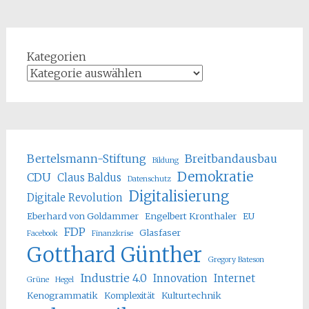
Kategorien
Bertelsmann-Stiftung
Breitbandausbau
Bildung
Demokratie
CDU
Claus Baldus
Datenschutz
Digitalisierung
Digitale Revolution
Eberhard von Goldammer
Engelbert Kronthaler
EU
FDP
Glasfaser
Facebook
Finanzkrise
Gotthard Günther
Gregory Bateson
Industrie 4.0
Innovation
Internet
Grüne
Hegel
Kenogrammatik
Komplexität
Kulturtechnik