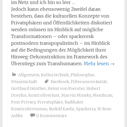
im Netz und ich bin so leer …
Jedoch kann ebensowenig Zweifel daran
bestehen, dass die kulturellen Konzepte von
Privatsphären und Öffentlichkeiten diskutiert
werden müssen im Hinblick auf mögliche
Transformationen – oder spackeresk
postmodern transpopulistisch – im Hinblick
auf die Bedingungen der Möglichkeit ihrer
Hinweg-Dekonstruktion im Framework des
Überstiegs zum Transhumanen.
Mehr lesen
→
Allgemein
,
Kulturtechnik
,
Philosophie
,
Wissenschaft
Facebook
,
Filtersouveränität
,
Gotthard Günther
,
Heinz von Foerster
,
Hubert
Dreyfus
,
Kontrollverlust
,
Marvin Minsky
,
Membran
,
Post-Privacy
,
Privatsphäre
,
Radikaler
Konstruktivismus
,
Rudolf Kaehr
,
Spackeria
,
W. Ross
Ashby
11 Kommentare