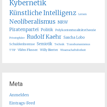
Kybernetik
Künstliche Intelligenz
Lernen
Neoliberalismus
NRW
Piratenpartei
Politik
Polykontexturalitätstheorie
Rudolf Kaehr
Sascha Lobo
Privatsphäre
Semiotik
Schuldenbremse
Technik
Transhumanismus
Vilém Flusser
Willy Bierter
TTIP
Wissenschaftsfreiheit
Meta
Anmelden
Eintrags-Feed