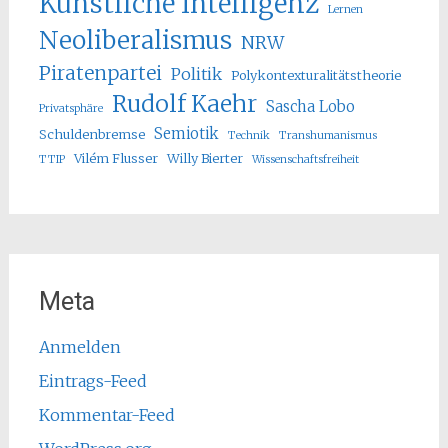
Künstliche Intelligenz
Lernen
Neoliberalismus
NRW
Piratenpartei
Politik
Polykontexturalitätstheorie
Rudolf Kaehr
Sascha Lobo
Privatsphäre
Semiotik
Schuldenbremse
Technik
Transhumanismus
Vilém Flusser
Willy Bierter
TTIP
Wissenschaftsfreiheit
Meta
Anmelden
Eintrags-Feed
Kommentar-Feed