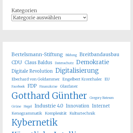
Kategorien
Bertelsmann-Stiftung
Breitbandausbau
Bildung
Demokratie
CDU
Claus Baldus
Datenschutz
Digitalisierung
Digitale Revolution
Eberhard von Goldammer
Engelbert Kronthaler
EU
FDP
Glasfaser
Facebook
Finanzkrise
Gotthard Günther
Gregory Bateson
Industrie 4.0
Innovation
Internet
Grüne
Hegel
Kenogrammatik
Komplexität
Kulturtechnik
Kybernetik