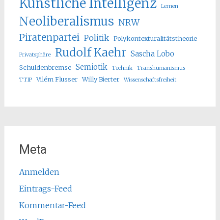
Künstliche Intelligenz
Lernen
Neoliberalismus
NRW
Piratenpartei
Politik
Polykontexturalitätstheorie
Rudolf Kaehr
Sascha Lobo
Privatsphäre
Semiotik
Schuldenbremse
Technik
Transhumanismus
Vilém Flusser
Willy Bierter
TTIP
Wissenschaftsfreiheit
Meta
Anmelden
Eintrags-Feed
Kommentar-Feed