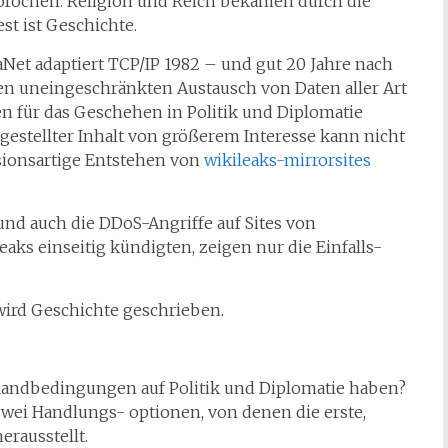
brochen. Religion und Reich bekamen durch die
t ist Geschichte.
Net adaptiert TCP/IP 1982 – und gut 20 Jahre nach
en uneingeschränkten Austausch von Daten aller Art
n für das Geschehen in Politik und Diplomatie
 gestellter Inhalt von größerem Interesse kann nicht
sionsartige Entstehen von
wikileaks-mirrorsites
nd auch die DDoS-Angriffe auf Sites von
aks einseitig kündigten, zeigen nur die Einfalls-
wird Geschichte geschrieben.
 Randbedingungen auf Politik und Diplomatie haben?
zwei Handlungs- optionen, von denen die erste,
erausstellt.