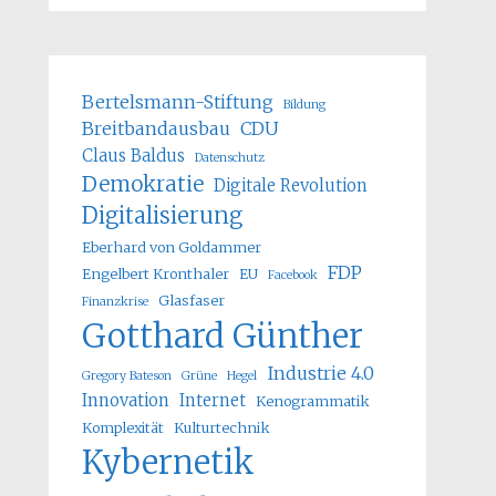
Bertelsmann-Stiftung
Bildung
Breitbandausbau
CDU
Claus Baldus
Datenschutz
Demokratie
Digitale Revolution
Digitalisierung
Eberhard von Goldammer
FDP
Engelbert Kronthaler
EU
Facebook
Glasfaser
Finanzkrise
Gotthard Günther
Industrie 4.0
Gregory Bateson
Grüne
Hegel
Innovation
Internet
Kenogrammatik
Komplexität
Kulturtechnik
Kybernetik