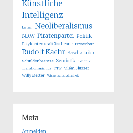
Künstliche
Intelligenz
Neoliberalismus
Lernen
Piratenpartei
NRW
Politik
Polykontexturalitätstheorie
Privatsphäre
Rudolf Kaehr
Sascha Lobo
Semiotik
Schuldenbremse
Technik
Vilém Flusser
Transhumanismus
TTIP
Willy Bierter
Wissenschaftsfreiheit
Meta
Anmelden