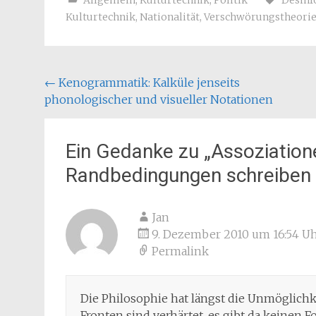
Allgemein
,
Kulturtechnik
,
Politik
Desinf
Kulturtechnik
,
Nationalität
,
Verschwörungstheori
Beitragsnavigation
←
Kenogrammatik: Kalküle jenseits
phonologischer und visueller Notationen
Ein Gedanke zu „
Assoziation
Randbedingungen schreiben
Jan
9. Dezember 2010 um 16:54 U
Permalink
Die Philosophie hat längst die Unmöglichke
Fronten sind verhärtet, es gibt da keinen Fo