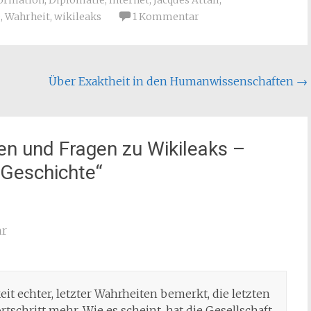
ormation
,
Diplomatie
,
Internet
,
Jacques Attali
,
e
,
Wahrheit
,
wikileaks
1 Kommentar
Über Exaktheit in den Humanwissenschaften
→
en und Fragen zu Wikileaks –
 Geschichte
“
hr
it echter, letzter Wahrheiten bemerkt, die letzten
rtschritt mehr. Wie es scheint, hat die Gesellschaft