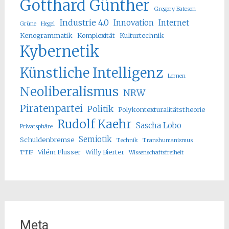
Gotthard Günther
Gregory Bateson
Industrie 4.0
Innovation
Internet
Grüne
Hegel
Kenogrammatik
Komplexität
Kulturtechnik
Kybernetik
Künstliche Intelligenz
Lernen
Neoliberalismus
NRW
Piratenpartei
Politik
Polykontexturalitätstheorie
Rudolf Kaehr
Sascha Lobo
Privatsphäre
Semiotik
Schuldenbremse
Technik
Transhumanismus
Vilém Flusser
Willy Bierter
TTIP
Wissenschaftsfreiheit
Meta