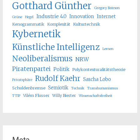
Gotthard Günther
Gregory Bateson
Industrie 4.0
Innovation
Internet
Grüne
Hegel
Kenogrammatik
Komplexität
Kulturtechnik
Kybernetik
Künstliche Intelligenz
Lernen
Neoliberalismus
NRW
Piratenpartei
Politik
Polykontexturalitätstheorie
Rudolf Kaehr
Sascha Lobo
Privatsphäre
Semiotik
Schuldenbremse
Technik
Transhumanismus
Vilém Flusser
Willy Bierter
TTIP
Wissenschaftsfreiheit