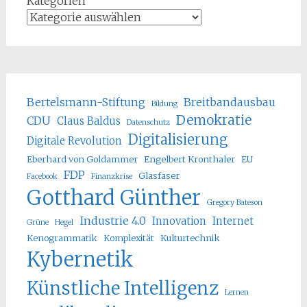
Kategorien
Bertelsmann-Stiftung
Breitbandausbau
Bildung
Demokratie
CDU
Claus Baldus
Datenschutz
Digitalisierung
Digitale Revolution
Eberhard von Goldammer
Engelbert Kronthaler
EU
FDP
Glasfaser
Facebook
Finanzkrise
Gotthard Günther
Gregory Bateson
Industrie 4.0
Innovation
Internet
Grüne
Hegel
Kenogrammatik
Komplexität
Kulturtechnik
Kybernetik
Künstliche Intelligenz
Lernen