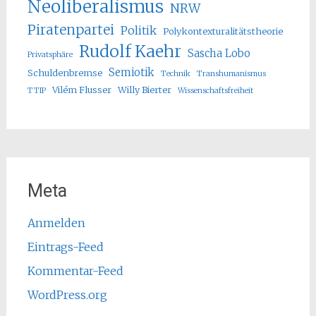
Neoliberalismus
NRW
Piratenpartei
Politik
Polykontexturalitätstheorie
Rudolf Kaehr
Sascha Lobo
Privatsphäre
Semiotik
Schuldenbremse
Technik
Transhumanismus
Vilém Flusser
Willy Bierter
TTIP
Wissenschaftsfreiheit
Meta
Anmelden
Eintrags-Feed
Kommentar-Feed
WordPress.org