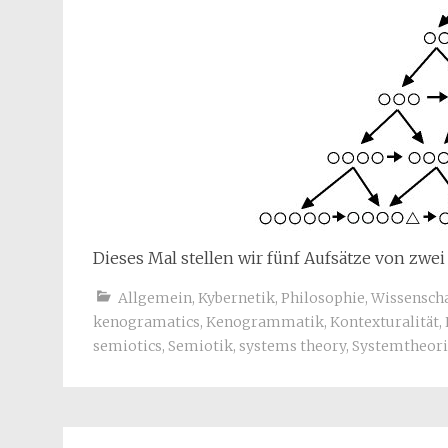
Dieses Mal stellen wir fünf Aufsätze von zwei
Allgemein
,
Kybernetik
,
Philosophie
,
Wissenscha
kenogramatics
,
Kenogrammatik
,
Kontexturalität
,
semiotics
,
Semiotik
,
systems theory
,
Systemtheori