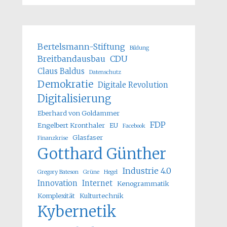
Bertelsmann-Stiftung
Bildung
Breitbandausbau
CDU
Claus Baldus
Datenschutz
Demokratie
Digitale Revolution
Digitalisierung
Eberhard von Goldammer
FDP
Engelbert Kronthaler
EU
Facebook
Glasfaser
Finanzkrise
Gotthard Günther
Industrie 4.0
Gregory Bateson
Grüne
Hegel
Innovation
Internet
Kenogrammatik
Komplexität
Kulturtechnik
Kybernetik