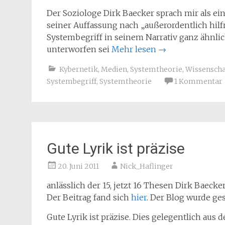
Der Soziologe Dirk Baecker sprach mir als ei
seiner Auffassung nach „außerordentlich hilfr
Systembegriff in seinem Narrativ ganz ähnl
unterworfen sei
Mehr lesen
→
Kybernetik
,
Medien
,
Systemtheorie
,
Wissenscha
Systembegriff
,
Systemtheorie
1 Kommentar
Gute Lyrik ist präzise
20. Juni 2011
Nick_Haflinger
anlässlich der 15, jetzt 16 Thesen Dirk Baecke
Der Beitrag fand sich
hier
. Der Blog wurde ge
Gute Lyrik ist präzise. Dies gelegentlich aus 