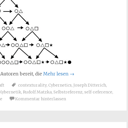
 Autoren bereit, die
Mehr lesen
→
ft
contexturality
,
Cybernetics
,
Joseph Ditterich
,
Kybernetik
,
Rudolf Matzka
,
Selbstreferenz
,
self-reference
,
e
Kommentar hinterlassen