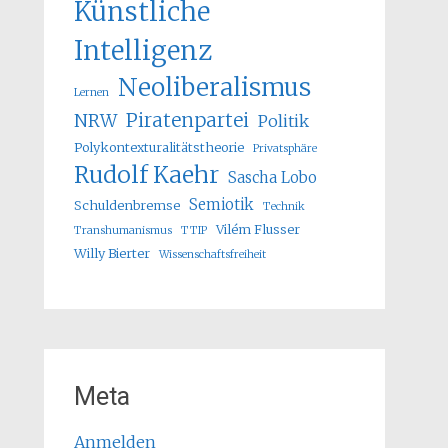
Künstliche
Intelligenz
Neoliberalismus
Lernen
Piratenpartei
NRW
Politik
Polykontexturalitätstheorie
Privatsphäre
Rudolf Kaehr
Sascha Lobo
Semiotik
Schuldenbremse
Technik
Vilém Flusser
Transhumanismus
TTIP
Willy Bierter
Wissenschaftsfreiheit
Meta
Anmelden