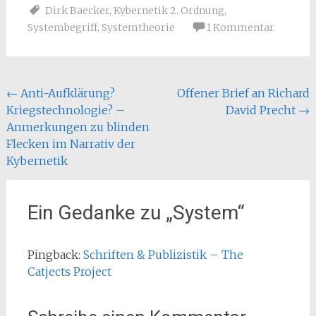
Dirk Baecker
,
Kybernetik 2. Ordnung
,
Systembegriff
,
Systemtheorie
1 Kommentar
Beitragsnavigation
←
Anti-Aufklärung?
Offener Brief an Richard
Kriegstechnologie? –
David Precht
→
Anmerkungen zu blinden
Flecken im Narrativ der
Kybernetik
Ein Gedanke zu „
System
“
Pingback:
Schriften & Publizistik – The
Catjects Project