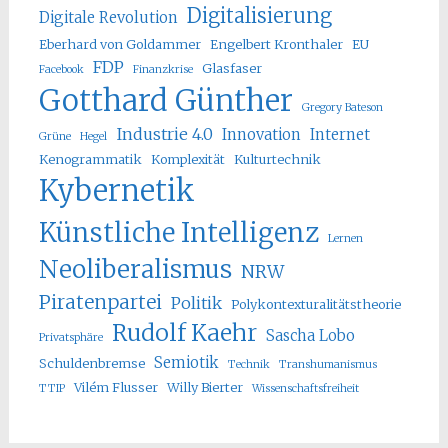
Digitalisierung
Digitale Revolution
Eberhard von Goldammer
Engelbert Kronthaler
EU
FDP
Glasfaser
Facebook
Finanzkrise
Gotthard Günther
Gregory Bateson
Industrie 4.0
Innovation
Internet
Grüne
Hegel
Kenogrammatik
Komplexität
Kulturtechnik
Kybernetik
Künstliche Intelligenz
Lernen
Neoliberalismus
NRW
Piratenpartei
Politik
Polykontexturalitätstheorie
Rudolf Kaehr
Sascha Lobo
Privatsphäre
Semiotik
Schuldenbremse
Technik
Transhumanismus
Vilém Flusser
Willy Bierter
TTIP
Wissenschaftsfreiheit