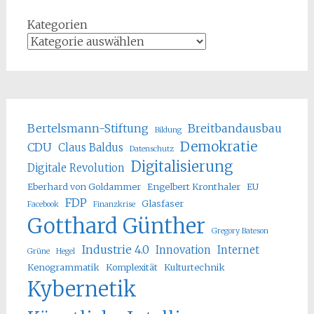
Kategorien
Bertelsmann-Stiftung
Breitbandausbau
Bildung
Demokratie
CDU
Claus Baldus
Datenschutz
Digitalisierung
Digitale Revolution
Eberhard von Goldammer
Engelbert Kronthaler
EU
FDP
Glasfaser
Facebook
Finanzkrise
Gotthard Günther
Gregory Bateson
Industrie 4.0
Innovation
Internet
Grüne
Hegel
Kenogrammatik
Komplexität
Kulturtechnik
Kybernetik