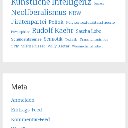
Künstliche Intelligenz
Lernen
Neoliberalismus
NRW
Piratenpartei
Politik
Polykontexturalitätstheorie
Rudolf Kaehr
Sascha Lobo
Privatsphäre
Semiotik
Schuldenbremse
Technik
Transhumanismus
Vilém Flusser
Willy Bierter
TTIP
Wissenschaftsfreiheit
Meta
Anmelden
Eintrags-Feed
Kommentar-Feed