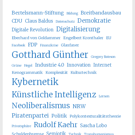
Bertelsmann-Stiftung
Breitbandausbau
Bildung
Demokratie
CDU
Claus Baldus
Datenschutz
Digitalisierung
Digitale Revolution
Eberhard von Goldammer
Engelbert Kronthaler
EU
FDP
Glasfaser
Facebook
Finanzkrise
Gotthard Günther
Gregory Bateson
Industrie 4.0
Innovation
Internet
Grüne
Hegel
Kenogrammatik
Komplexität
Kulturtechnik
Kybernetik
Künstliche Intelligenz
Lernen
Neoliberalismus
NRW
Piratenpartei
Politik
Polykontexturalitätstheorie
Rudolf Kaehr
Sascha Lobo
Privatsphäre
Semiotik
Schuldenbremse
Technik
Transhumanismus