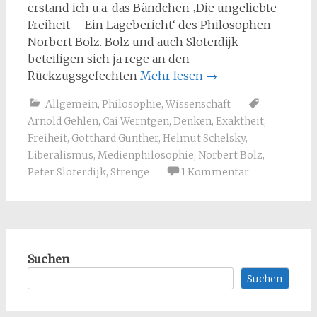
erstand ich u.a. das Bändchen ‚Die ungeliebte
Freiheit – Ein Lagebericht‘ des Philosophen
Norbert Bolz. Bolz und auch Sloterdijk
beteiligen sich ja rege an den
Rückzugsgefechten
Mehr lesen
→
Allgemein
,
Philosophie
,
Wissenschaft
Arnold Gehlen
,
Cai Werntgen
,
Denken
,
Exaktheit
,
Freiheit
,
Gotthard Günther
,
Helmut Schelsky
,
Liberalismus
,
Medienphilosophie
,
Norbert Bolz
,
Peter Sloterdijk
,
Strenge
1 Kommentar
Suchen
Suchen