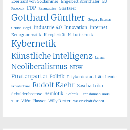
Eberhard von Goldammer
Engelbert Kronthaler
EU
FDP
Glasfaser
Facebook
Finanzkrise
Gotthard Günther
Gregory Bateson
Industrie 4.0
Innovation
Internet
Grüne
Hegel
Kenogrammatik
Komplexität
Kulturtechnik
Kybernetik
Künstliche Intelligenz
Lernen
Neoliberalismus
NRW
Piratenpartei
Politik
Polykontexturalitätstheorie
Rudolf Kaehr
Sascha Lobo
Privatsphäre
Semiotik
Schuldenbremse
Technik
Transhumanismus
Vilém Flusser
Willy Bierter
TTIP
Wissenschaftsfreiheit