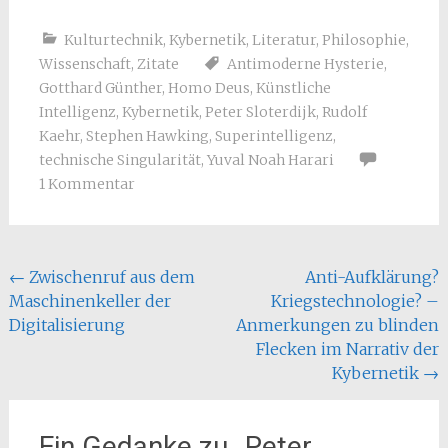
Kulturtechnik
,
Kybernetik
,
Literatur
,
Philosophie
,
Wissenschaft
,
Zitate
Antimoderne Hysterie
,
Gotthard Günther
,
Homo Deus
,
Künstliche
Intelligenz
,
Kybernetik
,
Peter Sloterdijk
,
Rudolf
Kaehr
,
Stephen Hawking
,
Superintelligenz
,
technische Singularität
,
Yuval Noah Harari
1 Kommentar
Beitragsnavigation
←
Zwischenruf aus dem
Anti-Aufklärung?
Maschinenkeller der
Kriegstechnologie? –
Digitalisierung
Anmerkungen zu blinden
Flecken im Narrativ der
Kybernetik
→
Ein Gedanke zu „
Peter