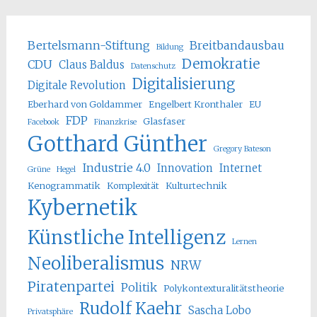
Bertelsmann-Stiftung
Breitbandausbau
Bildung
Demokratie
CDU
Claus Baldus
Datenschutz
Digitalisierung
Digitale Revolution
Eberhard von Goldammer
Engelbert Kronthaler
EU
FDP
Glasfaser
Facebook
Finanzkrise
Gotthard Günther
Gregory Bateson
Industrie 4.0
Innovation
Internet
Grüne
Hegel
Kenogrammatik
Komplexität
Kulturtechnik
Kybernetik
Künstliche Intelligenz
Lernen
Neoliberalismus
NRW
Piratenpartei
Politik
Polykontexturalitätstheorie
Rudolf Kaehr
Sascha Lobo
Privatsphäre