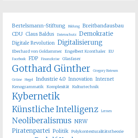
Bertelsmann-Stiftung
Breitbandausbau
Bildung
Demokratie
CDU
Claus Baldus
Datenschutz
Digitalisierung
Digitale Revolution
Eberhard von Goldammer
Engelbert Kronthaler
EU
FDP
Glasfaser
Facebook
Finanzkrise
Gotthard Günther
Gregory Bateson
Industrie 4.0
Innovation
Internet
Grüne
Hegel
Kenogrammatik
Komplexität
Kulturtechnik
Kybernetik
Künstliche Intelligenz
Lernen
Neoliberalismus
NRW
Piratenpartei
Politik
Polykontexturalitätstheorie