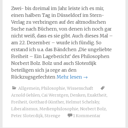
Zwei- bis dreimal im Jahr leiste ich es mir,
einen halben Tag in Düsseldorf im Stern-
Verlag zu verbringen auf der altmodischen
Suche nach Büchern, von denen ich noch gar
nicht weiß, dass es sie gibt. Auch dieses Mal –
am 22. Dezember – wurde ich fündig. So
erstand ich u.a. das Bändchen ‚Die ungeliebte
Freiheit – Ein Lagebericht‘ des Philosophen
Norbert Bolz. Bolz und auch Sloterdijk
beteiligen sich ja rege an den
Rückzugsgefechten
Mehr lesen
→
Allgemein
,
Philosophie
,
Wissenschaft
Arnold Gehlen
,
Cai Werntgen
,
Denken
,
Exaktheit
,
Freiheit
,
Gotthard Günther
,
Helmut Schelsky
,
Liberalismus
,
Medienphilosophie
,
Norbert Bolz
,
Peter Sloterdijk
,
Strenge
1 Kommentar