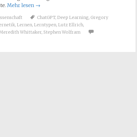
te.
Mehr lesen
→
ssenschaft
ChatGPT
,
Deep Learning
,
Gregory
ernetik
,
Lernen
,
Lerntypen
,
Lutz Ellrich
,
Meredith Whittaker
,
Stephen Wolfram