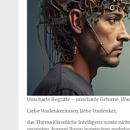
Unscharfe Begriffe – unscharfe Gehirne, J.Pa
Liebe Vordenkerinnen, liebe Vordenker,
das Thema Künstliche Intelligenz sowie nicht 
vermuten, kommt Ihnen inzwischen mehrheit