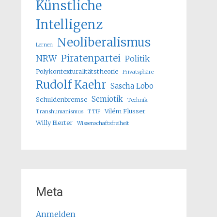
Künstliche
Intelligenz
Neoliberalismus
Lernen
Piratenpartei
NRW
Politik
Polykontexturalitätstheorie
Privatsphäre
Rudolf Kaehr
Sascha Lobo
Semiotik
Schuldenbremse
Technik
Vilém Flusser
Transhumanismus
TTIP
Willy Bierter
Wissenschaftsfreiheit
Meta
Anmelden