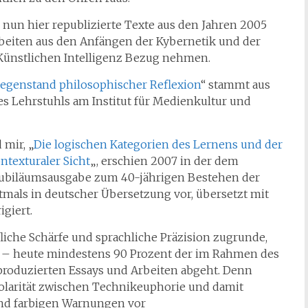
e, nun hier republizierte Texte aus den Jahren 2005
 Arbeiten aus den Anfängen der Kybernetik und der
Künstlichen Intelligenz Bezug nehmen.
egenstand philosophischer Reflexion
“ stammt aus
des Lehrstuhls am Institut für Medienkultur und
mir, „
Die logischen Kategorien des Lernens und der
texturaler Sicht
„, erschien 2007 in der dem
ubiläumsausgabe zum 40-jährigen Bestehen der
tmals in deutscher Übersetzung vor, übersetzt mit
igiert.
liche Schärfe und sprachliche Präzision zugrunde,
– heute mindestens 90 Prozent der im Rahmen des
produzierten Essays und Arbeiten abgeht. Denn
Polarität zwischen Technikeuphorie und damit
nd farbigen Warnungen vor