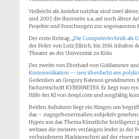
Vielleicht als Antidot nutzbar sind zwei älter
und 2007, die ihrerseits u.a. auf noch ältere
Projekte und Forschungen zur sogenannten 
Der erste Beitrag „
Die Computertechnik als G
der Feder von Lutz Ellrich, bis 2014 Inhaber 
Theater an der Universität zu Köln.
Der zweite von Eberhard von Goldammer und 
Kommunikation — neu überdacht aus polykon
Gedenken an Gregory Bateson gewidmeten J
Fachzeitschrift KYBERNETES. Er liegt nun ers
Hilfe der KI von deepl.com und sorgfältig korr
Beiden Aufsätzen liegt ein Ringen um begriff
das – zugegebenermaßen subjektiv gesehen 
Hypes um das Thema Künstliche Intelligenz 
weitaus die meisten verfangen leider in der 
verbundenem Marktgeschrei auf der einen u