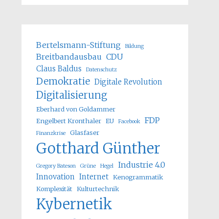
Bertelsmann-Stiftung
Bildung
Breitbandausbau
CDU
Claus Baldus
Datenschutz
Demokratie
Digitale Revolution
Digitalisierung
Eberhard von Goldammer
FDP
Engelbert Kronthaler
EU
Facebook
Glasfaser
Finanzkrise
Gotthard Günther
Industrie 4.0
Gregory Bateson
Grüne
Hegel
Innovation
Internet
Kenogrammatik
Komplexität
Kulturtechnik
Kybernetik