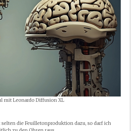
ul mit Leonardo Diffusion XL
selten die Feuilletonproduktion dazu, so darf ich
lich zu den Ohren raus.