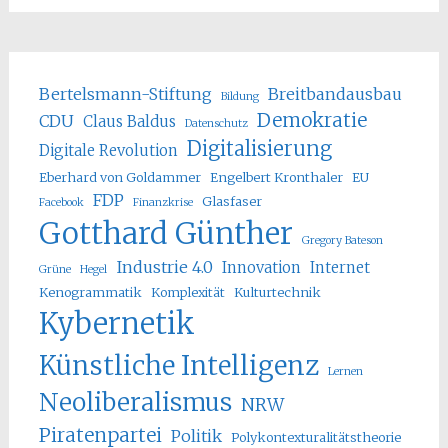
Bertelsmann-Stiftung
Breitbandausbau
Bildung
Demokratie
CDU
Claus Baldus
Datenschutz
Digitalisierung
Digitale Revolution
Eberhard von Goldammer
Engelbert Kronthaler
EU
FDP
Glasfaser
Facebook
Finanzkrise
Gotthard Günther
Gregory Bateson
Industrie 4.0
Innovation
Internet
Grüne
Hegel
Kenogrammatik
Komplexität
Kulturtechnik
Kybernetik
Künstliche Intelligenz
Lernen
Neoliberalismus
NRW
Piratenpartei
Politik
Polykontexturalitätstheorie