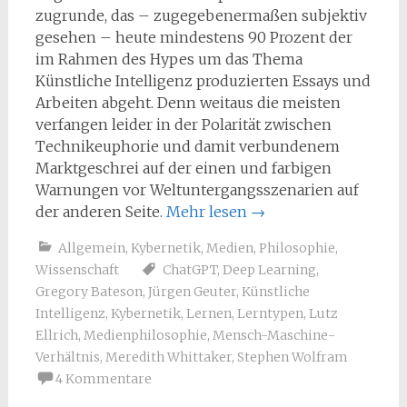
zugrunde, das – zugegebenermaßen subjektiv
gesehen – heute mindestens 90 Prozent der
im Rahmen des Hypes um das Thema
Künstliche Intelligenz produzierten Essays und
Arbeiten abgeht. Denn weitaus die meisten
verfangen leider in der Polarität zwischen
Technikeuphorie und damit verbundenem
Marktgeschrei auf der einen und farbigen
Warnungen vor Weltuntergangsszenarien auf
der anderen Seite.
Mehr lesen
→
Allgemein
,
Kybernetik
,
Medien
,
Philosophie
,
Wissenschaft
ChatGPT
,
Deep Learning
,
Gregory Bateson
,
Jürgen Geuter
,
Künstliche
Intelligenz
,
Kybernetik
,
Lernen
,
Lerntypen
,
Lutz
Ellrich
,
Medienphilosophie
,
Mensch-Maschine-
Verhältnis
,
Meredith Whittaker
,
Stephen Wolfram
4 Kommentare