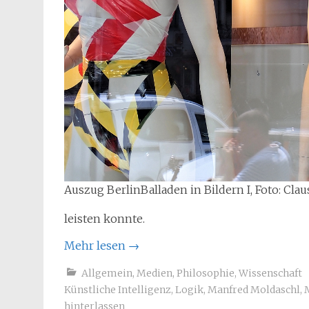
Auszug BerlinBalladen in Bildern I, Foto: Cla
leisten konnte.
Mehr lesen
→
Allgemein
,
Medien
,
Philosophie
,
Wissenschaft
Künstliche Intelligenz
,
Logik
,
Manfred Moldaschl
,
hinterlassen