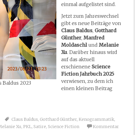
einmal aufgelistet sind.
Jetzt zum Jahreswechsel
gibt es neue Beiträge von
Claus Baldus
,
Gotthard
Günther
,
Manfred
Moldaschl
und
Melanie
Xu
. Darüber hinaus wird
auf das aktuell
erschienene
Science
Fiction Jahrbuch 2025
verwiesen, zu dem ich
us Baldus 2023
einen kleinen Beitrag
Claus Baldus
,
Gotthard Günther
,
Kenogrammatik
,
Melanie Xu
,
PKL
,
Satire
,
Science Fiction
Kommentar