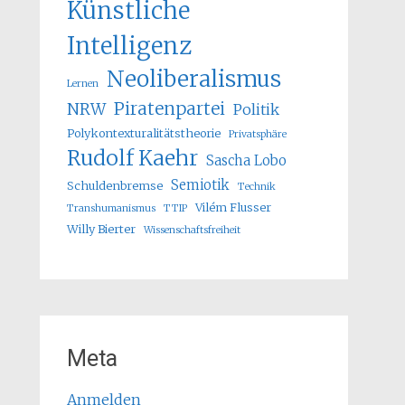
Künstliche
Intelligenz
Neoliberalismus
Lernen
Piratenpartei
NRW
Politik
Polykontexturalitätstheorie
Privatsphäre
Rudolf Kaehr
Sascha Lobo
Semiotik
Schuldenbremse
Technik
Vilém Flusser
Transhumanismus
TTIP
Willy Bierter
Wissenschaftsfreiheit
Meta
Anmelden