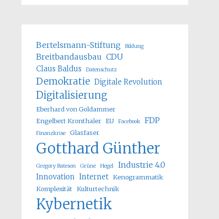
Bertelsmann-Stiftung
Bildung
Breitbandausbau
CDU
Claus Baldus
Datenschutz
Demokratie
Digitale Revolution
Digitalisierung
Eberhard von Goldammer
FDP
Engelbert Kronthaler
EU
Facebook
Glasfaser
Finanzkrise
Gotthard Günther
Industrie 4.0
Gregory Bateson
Grüne
Hegel
Innovation
Internet
Kenogrammatik
Komplexität
Kulturtechnik
Kybernetik