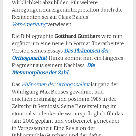
Wirklichkeit abzubilden. Für weitere
Anregungen zur Eigeninterpretation durch die
Rezipienten sei auf Claus Baldus‘
Vorbemerkung
verwiesen.
Die Bibliographie
Gotthard Günther
s wird nun
ergänzt um eine neue, im Format überarbeitete
Version seines Essays
Das Phänomen der
Orthogonalität
. Hinzu kommt nun ein längeres
Fragment aus seinem Nachlass,
Die
Metamorphose der Zahl
.
Das
Phänomen der Orthogonalität
ist ganz der
Würdigung Max Benses gewidmet und
erschien erstmalig und posthum 1985 in der
Zeitschrift Semiosis. Seine Bereitstellung im
eJournal vordenker.de war ursprünglich für das
Jahr 2001 geplant und vorbereitet, geriet aber
in Vergessenheit. Eine Revision der
Bibliographie Günthers und der dafür