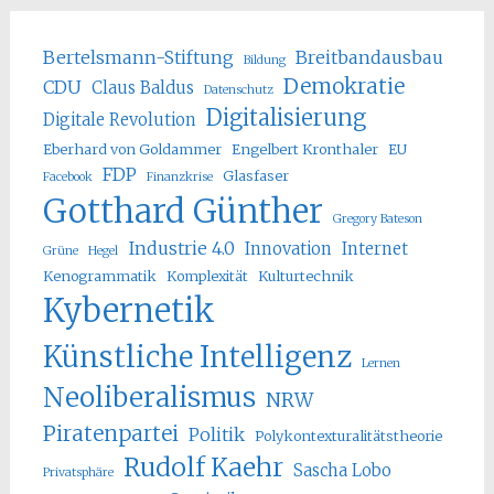
Bertelsmann-Stiftung
Breitbandausbau
Bildung
Demokratie
CDU
Claus Baldus
Datenschutz
Digitalisierung
Digitale Revolution
Eberhard von Goldammer
Engelbert Kronthaler
EU
FDP
Glasfaser
Facebook
Finanzkrise
Gotthard Günther
Gregory Bateson
Industrie 4.0
Innovation
Internet
Grüne
Hegel
Kenogrammatik
Komplexität
Kulturtechnik
Kybernetik
Künstliche Intelligenz
Lernen
Neoliberalismus
NRW
Piratenpartei
Politik
Polykontexturalitätstheorie
Rudolf Kaehr
Sascha Lobo
Privatsphäre