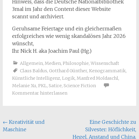
Hinweis, dass die Deutsche Nationalbibliothek
3mal im Jahr den Content dieser Website
scannt und archiviert.
Geruhsame Feiertage und ein gleichermaßen
erfolgreiches wie wenig skandalöses Jahr 2026
wünscht,
Ihr Nick H. aka Joachim Paul (Hg.)
Allgemein
,
Medien
,
Philosophie
,
Wissenschaft
Claus Baldus
,
Gotthard Günther
,
Kenogrammatik
,
Künstliche Intelligenz
,
Logik
,
Manfred Moldaschl
,
Melanie Xu
,
PKL
,
Satire
,
Science Fiction
Kommentar hinterlassen
Beitragsnavigation
←
Kreativität und
Eine Geschichte zu
Maschine
Silvester: Höflichkeit,
Hegel, Anstand und China.