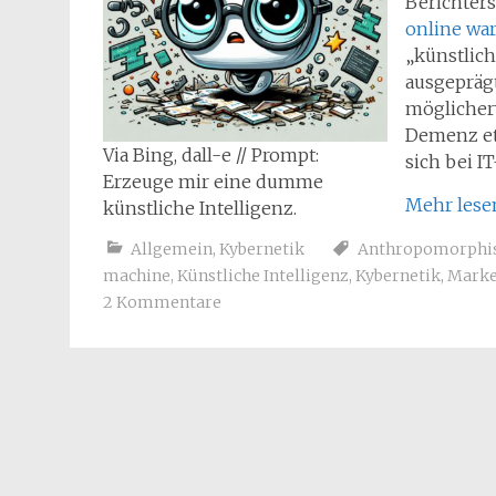
Berichter
online wa
„künstlich
ausgepräg
möglicherw
Demenz et
Via Bing, dall-e // Prompt:
sich bei I
Erzeuge mir eine dumme
Mehr les
künstliche Intelligenz.
Allgemein
,
Kybernetik
Anthropomorph
machine
,
Künstliche Intelligenz
,
Kybernetik
,
Marke
2 Kommentare