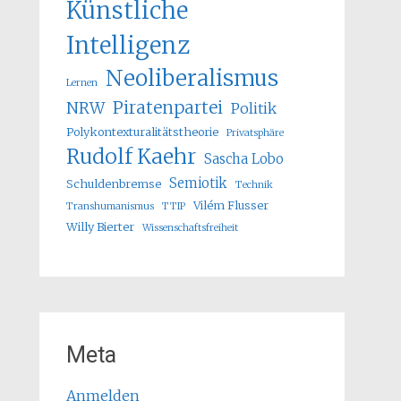
Künstliche
Intelligenz
Neoliberalismus
Lernen
Piratenpartei
NRW
Politik
Polykontexturalitätstheorie
Privatsphäre
Rudolf Kaehr
Sascha Lobo
Semiotik
Schuldenbremse
Technik
Vilém Flusser
Transhumanismus
TTIP
Willy Bierter
Wissenschaftsfreiheit
Meta
Anmelden