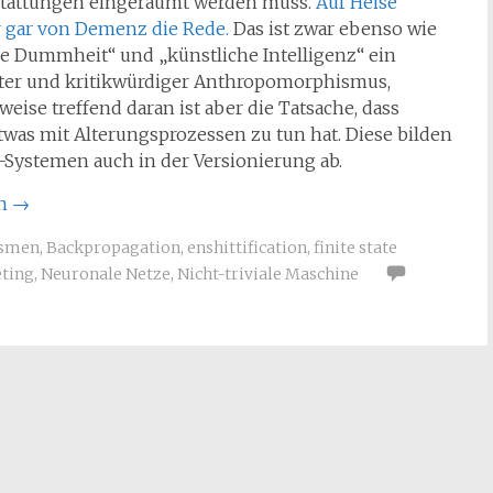
stattungen eingeräumt werden muss.
Auf Heise
r gar von Demenz die Rede.
Das ist zwar ebenso wie
e Dummheit“ und „künstliche Intelligenz“ ein
ter und kritikwürdiger Anthropomorphismus,
eise treffend daran ist aber die Tatsache, dass
was mit Alterungsprozessen zu tun hat. Diese bilden
T-Systemen auch in der Versionierung ab.
en
→
ismen
,
Backpropagation
,
enshittification
,
finite state
ting
,
Neuronale Netze
,
Nicht-triviale Maschine