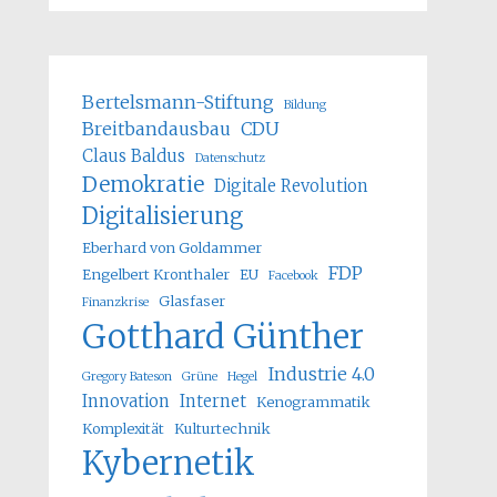
Bertelsmann-Stiftung
Bildung
Breitbandausbau
CDU
Claus Baldus
Datenschutz
Demokratie
Digitale Revolution
Digitalisierung
Eberhard von Goldammer
FDP
Engelbert Kronthaler
EU
Facebook
Glasfaser
Finanzkrise
Gotthard Günther
Industrie 4.0
Gregory Bateson
Grüne
Hegel
Innovation
Internet
Kenogrammatik
Komplexität
Kulturtechnik
Kybernetik