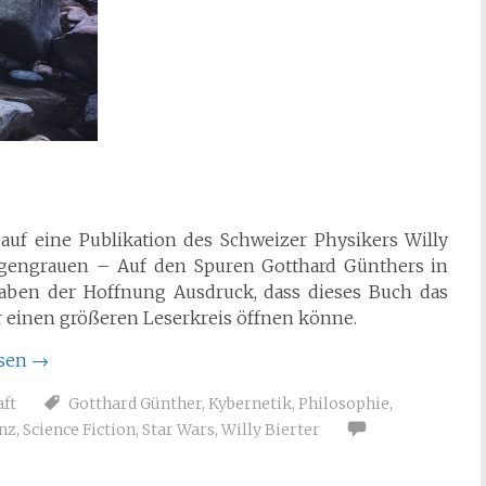
uf eine Publikation des Schweizer Physikers Willy
rgengrauen – Auf den Spuren Gotthard Günthers in
aben der Hoffnung Ausdruck, dass dieses Buch das
einen größeren Leserkreis öffnen könne.
esen
→
ft
Gotthard Günther
,
Kybernetik
,
Philosophie
,
inz
,
Science Fiction
,
Star Wars
,
Willy Bierter