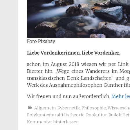
Foto Pixabay
Liebe Vordenkerinnen, liebe Vordenker
,
schon im August 2018 wiesen wir per Link a
Bierter hin: „Wege eines Wanderers im Mo
transklassischen Denk-Landschaften“ und g
Werk des Ausnahmephilosophen Günther für 
Wir freuen und nun außerordentlich,
Mehr l
Allgemein
,
Kybernetik
,
Philosophie
,
Wissenscha
Polykontexturalitätstheorie
,
Popkultur
,
Rudolf He
Kommentar hinterlassen