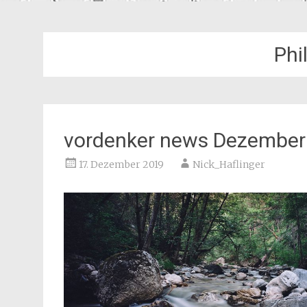
Phi
vordenker news Dezember
17. Dezember 2019
Nick_Haflinger