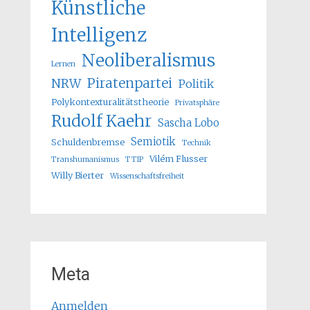
Künstliche
Intelligenz
Neoliberalismus
Lernen
Piratenpartei
NRW
Politik
Polykontexturalitätstheorie
Privatsphäre
Rudolf Kaehr
Sascha Lobo
Semiotik
Schuldenbremse
Technik
Vilém Flusser
Transhumanismus
TTIP
Willy Bierter
Wissenschaftsfreiheit
Meta
Anmelden