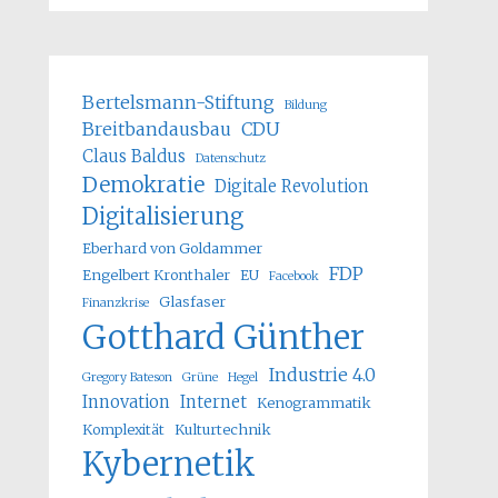
Bertelsmann-Stiftung
Bildung
Breitbandausbau
CDU
Claus Baldus
Datenschutz
Demokratie
Digitale Revolution
Digitalisierung
Eberhard von Goldammer
FDP
Engelbert Kronthaler
EU
Facebook
Glasfaser
Finanzkrise
Gotthard Günther
Industrie 4.0
Gregory Bateson
Grüne
Hegel
Innovation
Internet
Kenogrammatik
Komplexität
Kulturtechnik
Kybernetik