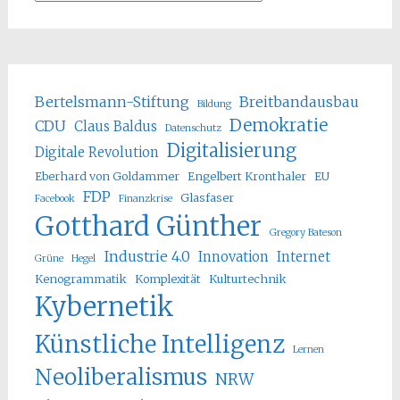
Bertelsmann-Stiftung
Breitbandausbau
Bildung
Demokratie
CDU
Claus Baldus
Datenschutz
Digitalisierung
Digitale Revolution
Eberhard von Goldammer
Engelbert Kronthaler
EU
FDP
Glasfaser
Facebook
Finanzkrise
Gotthard Günther
Gregory Bateson
Industrie 4.0
Innovation
Internet
Grüne
Hegel
Kenogrammatik
Komplexität
Kulturtechnik
Kybernetik
Künstliche Intelligenz
Lernen
Neoliberalismus
NRW