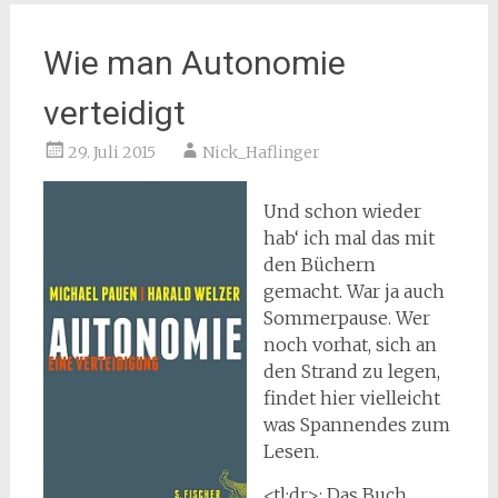
Wie man Autonomie
verteidigt
29. Juli 2015
Nick_Haflinger
Und schon wieder
hab‘ ich mal das mit
den Büchern
gemacht. War ja auch
Sommerpause. Wer
noch vorhat, sich an
den Strand zu legen,
findet hier vielleicht
was Spannendes zum
Lesen.
<tl;dr>: Das Buch