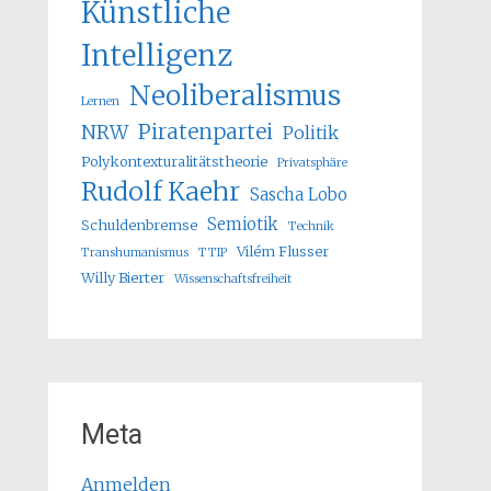
Künstliche
Intelligenz
Neoliberalismus
Lernen
Piratenpartei
NRW
Politik
Polykontexturalitätstheorie
Privatsphäre
Rudolf Kaehr
Sascha Lobo
Semiotik
Schuldenbremse
Technik
Vilém Flusser
Transhumanismus
TTIP
Willy Bierter
Wissenschaftsfreiheit
Meta
Anmelden