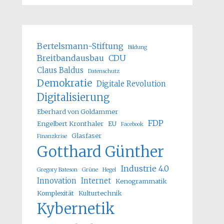
Bertelsmann-Stiftung
Bildung
Breitbandausbau
CDU
Claus Baldus
Datenschutz
Demokratie
Digitale Revolution
Digitalisierung
Eberhard von Goldammer
FDP
Engelbert Kronthaler
EU
Facebook
Glasfaser
Finanzkrise
Gotthard Günther
Industrie 4.0
Gregory Bateson
Grüne
Hegel
Innovation
Internet
Kenogrammatik
Komplexität
Kulturtechnik
Kybernetik