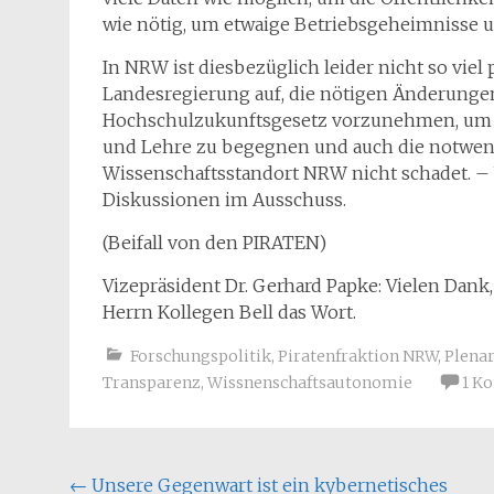
wie nötig, um etwaige Betriebsgeheimnisse u
In NRW ist diesbezüglich leider nicht so viel p
Landesregierung auf, die nötigen Änderunge
Hochschulzukunftsgesetz vorzunehmen, um de
und Lehre zu begegnen und auch die notwend
Wissenschaftsstandort NRW nicht schadet. – 
Diskussionen im Ausschuss.
(Beifall von den PIRATEN)
Vizepräsident Dr. Gerhard Papke: Vielen Dank, 
Herrn Kollegen Bell das Wort.
Forschungspolitik
,
Piratenfraktion NRW
,
Plena
Transparenz
,
Wissnenschaftsautonomie
1 K
Beitragsnavigation
←
Unsere Gegenwart ist ein kybernetisches