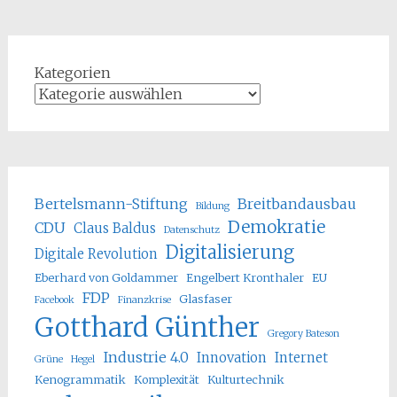
Kategorien
Bertelsmann-Stiftung
Breitbandausbau
Bildung
Demokratie
CDU
Claus Baldus
Datenschutz
Digitalisierung
Digitale Revolution
Eberhard von Goldammer
Engelbert Kronthaler
EU
FDP
Glasfaser
Facebook
Finanzkrise
Gotthard Günther
Gregory Bateson
Industrie 4.0
Innovation
Internet
Grüne
Hegel
Kenogrammatik
Komplexität
Kulturtechnik