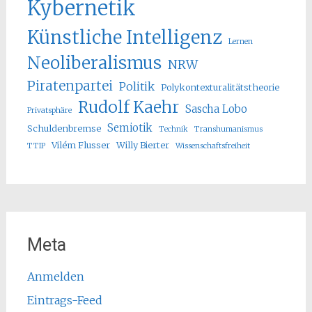
Kybernetik
Künstliche Intelligenz
Lernen
Neoliberalismus
NRW
Piratenpartei
Politik
Polykontexturalitätstheorie
Rudolf Kaehr
Sascha Lobo
Privatsphäre
Semiotik
Schuldenbremse
Technik
Transhumanismus
Vilém Flusser
Willy Bierter
TTIP
Wissenschaftsfreiheit
Meta
Anmelden
Eintrags-Feed