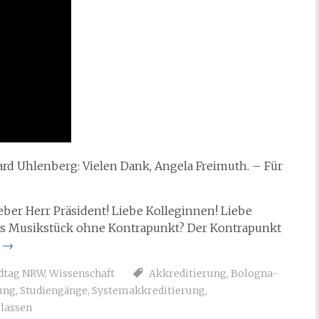
ard Uhlenberg: Vielen Dank, Angela Freimuth. – Für
eber Herr Präsident! Liebe Kolleginnen! Liebe
tes Musikstück ohne Kontrapunkt? Der Kontrapunkt
n
→
ndtag NRW
,
Wissenschaft
Akkreditierung
,
Bologna-
ung
,
Studiengänge
,
Systemakkreditierung
,
lassen