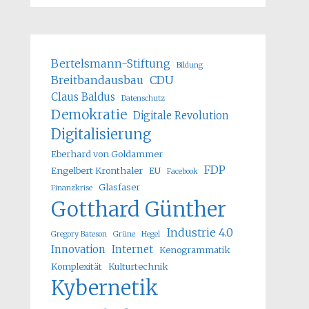
Bertelsmann-Stiftung
Bildung
Breitbandausbau
CDU
Claus Baldus
Datenschutz
Demokratie
Digitale Revolution
Digitalisierung
Eberhard von Goldammer
FDP
Engelbert Kronthaler
EU
Facebook
Glasfaser
Finanzkrise
Gotthard Günther
Industrie 4.0
Gregory Bateson
Grüne
Hegel
Innovation
Internet
Kenogrammatik
Komplexität
Kulturtechnik
Kybernetik