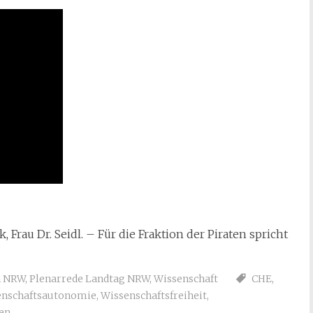
Frau Dr. Seidl. – Für die Fraktion der Piraten spricht
n NRW
,
Plenarrede Landtag NRW
,
Wissenschaft
CHE
,
enschaftsautonomie
,
Wissenschaftsfreiheit
,
en