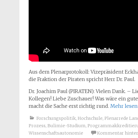
Aus dem Plenarprotokoll: Vizepräsident Eckh
die Fraktion der Piraten spricht Herr Dr. Paul.
Dr. Joachim Paul (PIRATEN): Vielen Dank. – Li
Kollegen! Liebe Zuschauer! Was wäre ein gu
macht die Sache erst richtig rund.
Mehr lese
Forschungspolitik
,
Hochschule
,
Plenarrede La
Prozess
,
Bulimie-Studium
,
Programmakkreditier
Wissenschaftsautonomie
Kommentar hinter