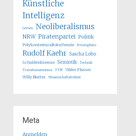
Künstliche
Intelligenz
Neoliberalismus
Lernen
Piratenpartei
NRW
Politik
Polykontexturalitätstheorie
Privatsphäre
Rudolf Kaehr
Sascha Lobo
Semiotik
Schuldenbremse
Technik
Vilém Flusser
Transhumanismus
TTIP
Willy Bierter
Wissenschaftsfreiheit
Meta
Anmelden