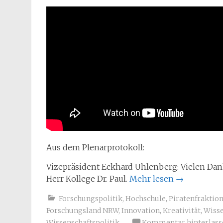
Aus dem Plenarprotokoll:
Vizepräsident Eckhard Uhlenberg: Vielen Dank, 
Herr Kollege Dr. Paul.
Mehr lesen
→
Forschungspolitik
,
Hochschule
,
Piratenfraktio
Forschungsland NRW
,
Innovation
,
Kreativität
,
Wiss
Wissenschaftspolitik
Kommentar hinterlass