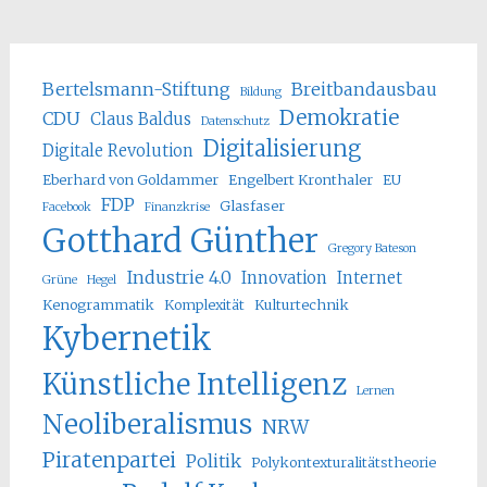
Bertelsmann-Stiftung
Breitbandausbau
Bildung
Demokratie
CDU
Claus Baldus
Datenschutz
Digitalisierung
Digitale Revolution
Eberhard von Goldammer
Engelbert Kronthaler
EU
FDP
Glasfaser
Facebook
Finanzkrise
Gotthard Günther
Gregory Bateson
Industrie 4.0
Innovation
Internet
Grüne
Hegel
Kenogrammatik
Komplexität
Kulturtechnik
Kybernetik
Künstliche Intelligenz
Lernen
Neoliberalismus
NRW
Piratenpartei
Politik
Polykontexturalitätstheorie