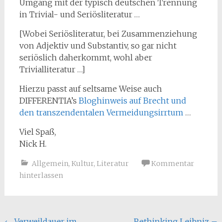
Umgang mit der typisch deutschen Trennung
in Trivial- und Seriösliteratur …
[Wobei Seriösliteratur, bei Zusammenziehung
von Adjektiv und Substantiv, so gar nicht
seriöslich daherkommt, wohl aber
Trivialliteratur …]
Hierzu passt auf seltsame Weise auch
DIFFERENTIA’s
Bloghinweis auf Brecht und
den transzendentalen Vermeidungsirrtum
…
Viel Spaß,
Nick H.
Allgemein
,
Kultur
,
Literatur
Kommentar
hinterlassen
←
Verweildauer im
Rethinking Leibniz –