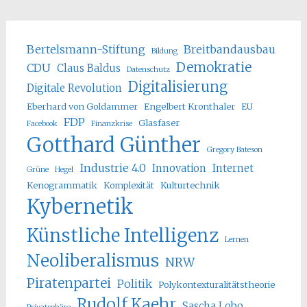
Bertelsmann-Stiftung
Breitbandausbau
Bildung
Demokratie
CDU
Claus Baldus
Datenschutz
Digitalisierung
Digitale Revolution
Eberhard von Goldammer
Engelbert Kronthaler
EU
FDP
Glasfaser
Facebook
Finanzkrise
Gotthard Günther
Gregory Bateson
Industrie 4.0
Innovation
Internet
Grüne
Hegel
Kenogrammatik
Komplexität
Kulturtechnik
Kybernetik
Künstliche Intelligenz
Lernen
Neoliberalismus
NRW
Piratenpartei
Politik
Polykontexturalitätstheorie
Rudolf Kaehr
Sascha Lobo