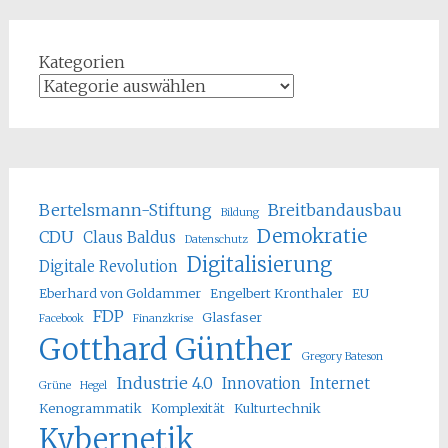
Kategorien
Bertelsmann-Stiftung
Breitbandausbau
Bildung
Demokratie
CDU
Claus Baldus
Datenschutz
Digitalisierung
Digitale Revolution
Eberhard von Goldammer
Engelbert Kronthaler
EU
FDP
Glasfaser
Facebook
Finanzkrise
Gotthard Günther
Gregory Bateson
Industrie 4.0
Innovation
Internet
Grüne
Hegel
Kenogrammatik
Komplexität
Kulturtechnik
Kybernetik