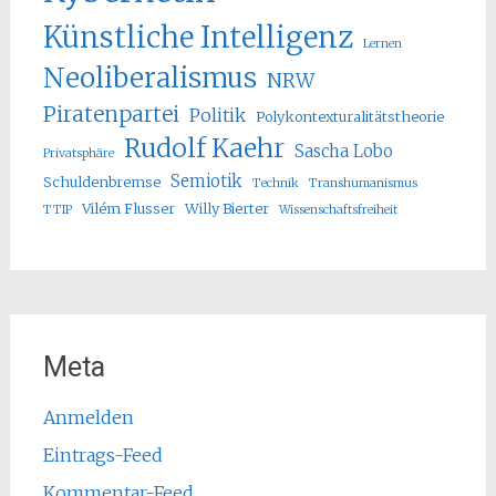
Künstliche Intelligenz
Lernen
Neoliberalismus
NRW
Piratenpartei
Politik
Polykontexturalitätstheorie
Rudolf Kaehr
Sascha Lobo
Privatsphäre
Semiotik
Schuldenbremse
Technik
Transhumanismus
Vilém Flusser
Willy Bierter
TTIP
Wissenschaftsfreiheit
Meta
Anmelden
Eintrags-Feed
Kommentar-Feed