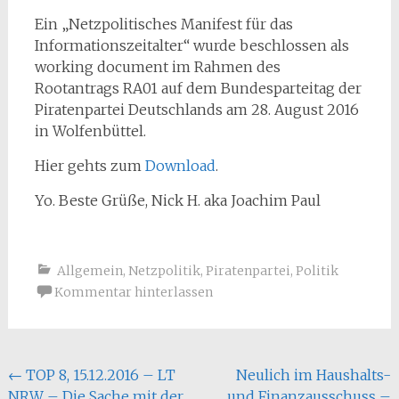
Ein „Netzpolitisches Manifest für das
Informationszeitalter“ wurde beschlossen als
working document im Rahmen des
Rootantrags RA01 auf dem Bundesparteitag der
Piratenpartei Deutschlands am 28. August 2016
in Wolfenbüttel.
Hier gehts zum
Download
.
Yo. Beste Grüße, Nick H. aka Joachim Paul
Allgemein
,
Netzpolitik
,
Piratenpartei
,
Politik
Kommentar hinterlassen
Beitragsnavigation
←
TOP 8, 15.12.2016 – LT
Neulich im Haushalts-
NRW – Die Sache mit der
und Finanzausschuss –