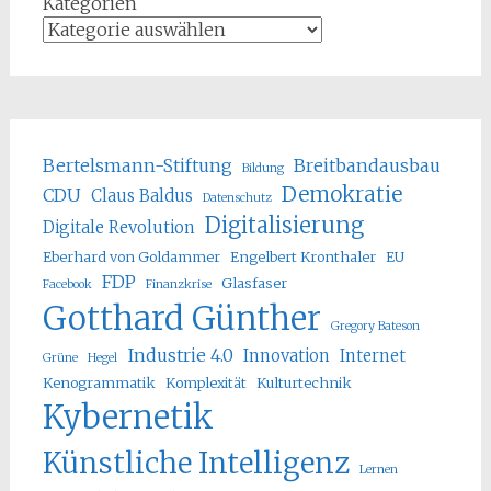
Kategorien
Bertelsmann-Stiftung
Breitbandausbau
Bildung
Demokratie
CDU
Claus Baldus
Datenschutz
Digitalisierung
Digitale Revolution
Eberhard von Goldammer
Engelbert Kronthaler
EU
FDP
Glasfaser
Facebook
Finanzkrise
Gotthard Günther
Gregory Bateson
Industrie 4.0
Innovation
Internet
Grüne
Hegel
Kenogrammatik
Komplexität
Kulturtechnik
Kybernetik
Künstliche Intelligenz
Lernen