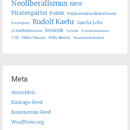
Neoliberalismus
NRW
Piratenpartei
Politik
Polykontexturalitätstheorie
Rudolf Kaehr
Sascha Lobo
Privatsphäre
Semiotik
Schuldenbremse
Technik
Transhumanismus
Vilém Flusser
Willy Bierter
TTIP
Wissenschaftsfreiheit
Meta
Anmelden
Eintrags-Feed
Kommentar-Feed
WordPress.org