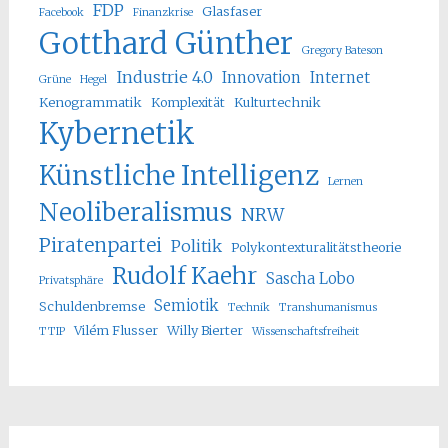
FDP
Glasfaser
Facebook
Finanzkrise
Gotthard Günther
Gregory Bateson
Industrie 4.0
Innovation
Internet
Grüne
Hegel
Kenogrammatik
Komplexität
Kulturtechnik
Kybernetik
Künstliche Intelligenz
Lernen
Neoliberalismus
NRW
Piratenpartei
Politik
Polykontexturalitätstheorie
Rudolf Kaehr
Sascha Lobo
Privatsphäre
Semiotik
Schuldenbremse
Technik
Transhumanismus
Vilém Flusser
Willy Bierter
TTIP
Wissenschaftsfreiheit