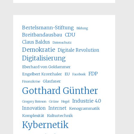
Bertelsmann-Stiftung
Bildung
Breitbandausbau
CDU
Claus Baldus
Datenschutz
Demokratie
Digitale Revolution
Digitalisierung
Eberhard von Goldammer
FDP
Engelbert Kronthaler
EU
Facebook
Glasfaser
Finanzkrise
Gotthard Günther
Industrie 4.0
Gregory Bateson
Grüne
Hegel
Innovation
Internet
Kenogrammatik
Komplexität
Kulturtechnik
Kybernetik