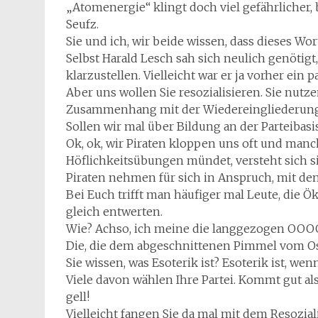
„Atomenergie“ klingt doch viel gefährlicher,
Seufz.
Sie und ich, wir beide wissen, dass dieses Wor
Selbst Harald Lesch sah sich neulich genötig
klarzustellen. Vielleicht war er ja vorher ein
Aber uns wollen Sie resozialisieren. Sie nutz
Zusammenhang mit der Wiedereingliederung 
Sollen wir mal über Bildung an der Parteibasi
Ok, ok, wir Piraten kloppen uns oft und manc
Höflichkeitsübungen mündet, versteht sich si
Piraten nehmen für sich in Anspruch, mit d
Bei Euch trifft man häufiger mal Leute, die 
gleich entwerten.
Wie? Achso, ich meine die langgezogen OOOOM
Die, die dem abgeschnittenen Pimmel vom Os
Sie wissen, was Esoterik ist? Esoterik ist, wen
Viele davon wählen Ihre Partei. Kommt gut a
gell!
Vielleicht fangen Sie da mal mit dem Resozial