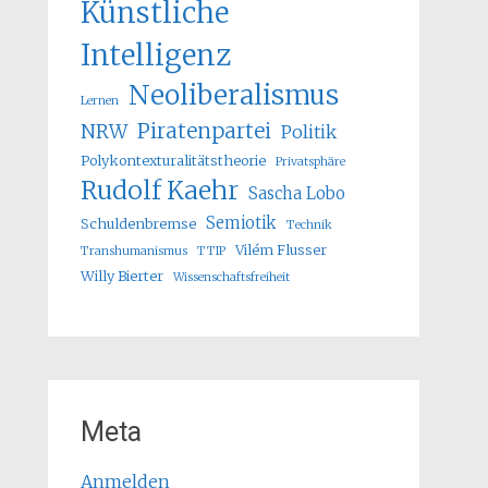
Künstliche
Intelligenz
Neoliberalismus
Lernen
Piratenpartei
NRW
Politik
Polykontexturalitätstheorie
Privatsphäre
Rudolf Kaehr
Sascha Lobo
Semiotik
Schuldenbremse
Technik
Vilém Flusser
Transhumanismus
TTIP
Willy Bierter
Wissenschaftsfreiheit
Meta
Anmelden