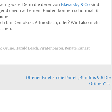
traurig wäre. Denn die derer von
Blavatsky & Co
sind
gend davon auf einem Haufen können schonmal für
aune.
ich bin Demokrat. Altmodisch, oder? Wird also nicht
rochen.
k
,
Grüne
,
Harald Lesch
,
Piratenpartei
,
Renate Künast
,
Offener Brief an die Partei „Bündnis 90/ Die
Grünen“
→