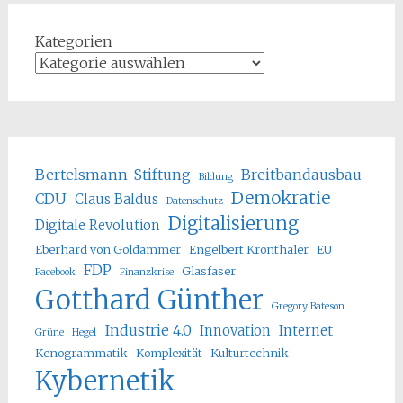
Kategorien
Bertelsmann-Stiftung
Breitbandausbau
Bildung
Demokratie
CDU
Claus Baldus
Datenschutz
Digitalisierung
Digitale Revolution
Eberhard von Goldammer
Engelbert Kronthaler
EU
FDP
Glasfaser
Facebook
Finanzkrise
Gotthard Günther
Gregory Bateson
Industrie 4.0
Innovation
Internet
Grüne
Hegel
Kenogrammatik
Komplexität
Kulturtechnik
Kybernetik