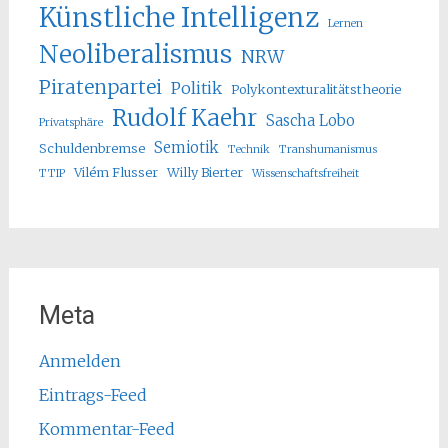
Künstliche Intelligenz
Lernen
Neoliberalismus
NRW
Piratenpartei
Politik
Polykontexturalitätstheorie
Rudolf Kaehr
Sascha Lobo
Privatsphäre
Semiotik
Schuldenbremse
Technik
Transhumanismus
Vilém Flusser
Willy Bierter
TTIP
Wissenschaftsfreiheit
Meta
Anmelden
Eintrags-Feed
Kommentar-Feed