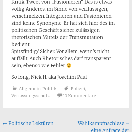
Kritik-Tweet von „Fusionieren“. Das is etwas
völlig Anderes, im Sinne von verflüssigen,
verschmelzen. Integrieren und Fusionieren
sind keine Synonyme. Er hat sich hier des im
politischen Geschäft sicher zulässigen
rhetorischen Mittels der Transmutation
bedient.
Spitzfindig? Sicher. Vor allem, wenn’s nicht
auffällt. Auch Rhetorisches darf transparent
sein, ebenso wie Fehler
So long, Nick H. aka Joachim Paul
Allgemein
,
Politik
Polizei
,
Verfassungsschutz
10 Kommentare
Beitragsnavigation
←
Politische Lektüren
Wahlkampfnachlese –
eine Anfrage der