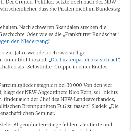
h. Der Grünen-Politiker setzte noch nach der NRW-
wahrscheinlicher, dass die Piraten nicht im Bundestag
behalten. Nach schweren Skandalen stecken die
Geschichte. Oder, wie es die „Frankfurter Rundschau“
gegen den Niedergang.
“
en zur Jahreswende noch zweistellige
 unter fünf Prozent. „
Die Piratenpartei löst sich auf
“,
erhalten als „Selbsthilfe-Gruppe in einer Endlos-
arteimitglieder stagniert bei 38 000. Von den vier
 klagt der NRW-Abgeordnete Nico Kern, sei „nichts
rn, findet auch der Chef des NRW-Landesverbandes,
olitischen Brennpunkten Fuß zu fassen“. Sladek: „Die
enschaftlichen Seminar.“
Kieler Abgeordneten-Riege fehlen talentierte und