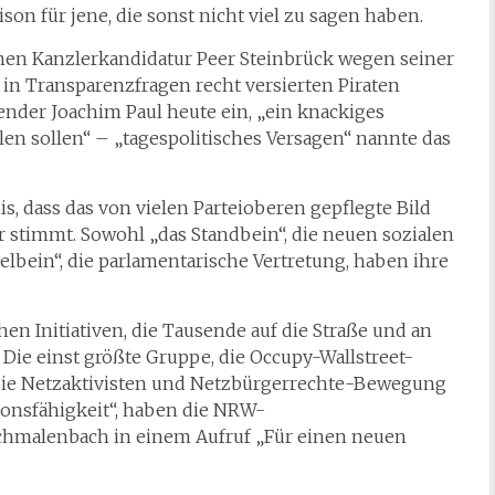
son für jene, die sonst nicht viel zu sagen haben.
nen Kanzlerkandidatur Peer Steinbrück wegen seiner
 in Transparenzfragen recht versierten Piraten
zender Joachim Paul heute ein, „ein knackiges
len sollen“ – „tagespolitisches Versagen“ nannte das
s, dass das von vielen Parteioberen gepflegte Bild
r stimmt. Sowohl „das Standbein“, die neuen sozialen
lbein“, die parlamentarische Vertretung, haben ihre
n Initiativen, die Tausende auf die Straße und an
. Die einst größte Gruppe, die Occupy-Wallstreet-
 die Netzaktivisten und Netzbürgerrechte-Bewegung
ionsfähigkeit“, haben die NRW-
chmalenbach in einem Aufruf „Für einen neuen