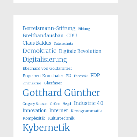
Bertelsmann-Stiftung
Bildung
Breitbandausbau
CDU
Claus Baldus
Datenschutz
Demokratie
Digitale Revolution
Digitalisierung
Eberhard von Goldammer
FDP
Engelbert Kronthaler
EU
Facebook
Glasfaser
Finanzkrise
Gotthard Günther
Industrie 4.0
Gregory Bateson
Grüne
Hegel
Innovation
Internet
Kenogrammatik
Komplexität
Kulturtechnik
Kybernetik