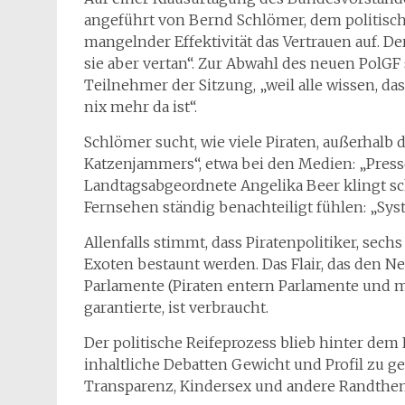
angeführt von Bernd Schlömer, dem politis
mangelnder Effektivität das Vertrauen auf. D
sie aber vertan“. Zur Abwahl des neuen PolGF
Teilnehmer der Sitzung, „weil alle wissen, d
nix mehr da ist“.
Schlömer sucht, wie viele Piraten, außerhalb 
Katzenjammers“, etwa bei den Medien: „Press
Landtagsabgeordnete Angelika Beer klingt sc
Fernsehen ständig benachteiligt fühlen: „Sy
Allenfalls stimmt, dass Piratenpolitiker, sech
Exoten bestaunt werden. Das Flair, das den N
Parlamente (Piraten entern Parlamente und 
garantierte, ist verbraucht.
Der politische Reifeprozess blieb hinter dem 
inhaltliche Debatten Gewicht und Profil zu g
Transparenz, Kindersex und andere Randthemen