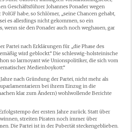
chen Geschäftsführer Johannes Ponader wegen
er PolGF habe, so Schlömer, „seine Chancen gehabt,
 sei es allerdings nicht gekommen, so ein
ass, wenn sie den Ponader auch noch weghauen, gar
der Partei nach Erklärungen für „die Phase des
emäßig wird geblockt.“ Die schleswig-holsteinische
hon so larmoyant wie Unionspolitiker, die sich vom
stematischer Medienboykott.“
s Jahre nach Gründung der Partei, nicht mehr als
euparlamentariern bei ihrem Einzug in die
machen klar zum Ändern) wohlwollende Berichte
Erfolgstempo der ersten Jahre zurück. Statt über
ewinnen, streiten Piraten noch immer über
. Die Partei ist in der Pubertät steckengeblieben.