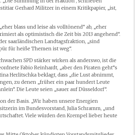
 „Die Stimmung in der Fraktion“, schrieben
itiar Gerhard Militzer in einem Kritikpapier, „ist,
„eher blass und leise als volltönend“ ab, „eher
imiert als optimistisch die Zeit bis 2013 angehend“.
 der saarländischen Landtagsfraktion, „sind
ür für heiße Themen ist weg“.
schwachen SPD stärker wirken als anderswo, ist die
geordnete Fabio Reinhardt, „aber den Piraten geht“s
na Herlitschka beklagt, dass „die Lust abnimmt,
ungen, zu denen „früher ein paar hundert Leute
ein“. Die Leute seien „sauer auf Düsseldorf“.
von der Basis. „Wir haben unsere Energien
isitzerin im Bundesvorstand, Julia Schramm, „und
rtschaftet. Viele würden den Krempel lieber heute
es Mitte Oktober kündigten Vorstandsmitglieder,