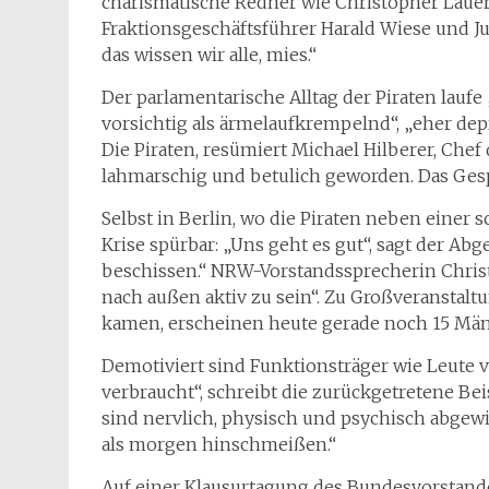
charismatische Redner wie Christopher Lauer.
Fraktionsgeschäftsführer Harald Wiese und Just
das wissen wir alle, mies.“
Der parlamentarische Alltag der Piraten laufe 
vorsichtig als ärmelaufkrempelnd“, „eher depr
Die Piraten, resümiert Michael Hilberer, Chef
lahmarschig und betulich geworden. Das Gesp
Selbst in Berlin, wo die Piraten neben einer 
Krise spürbar: „Uns geht es gut“, sagt der Ab
beschissen.“ NRW-Vorstandssprecherin Christi
nach außen aktiv zu sein“. Zu Großveranstalt
kamen, erscheinen heute gerade noch 15 Männl
Demotiviert sind Funktionsträger wie Leute 
verbraucht“, schreibt die zurückgetretene Be
sind nervlich, physisch und psychisch abgewi
als morgen hinschmeißen.“
Auf einer Klausurtagung des Bundesvorstand