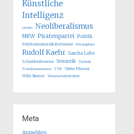
Künstliche
Intelligenz
Neoliberalismus
Lernen
Piratenpartei
NRW
Politik
Polykontexturalitätstheorie
Privatsphäre
Rudolf Kaehr
Sascha Lobo
Semiotik
Schuldenbremse
Technik
Vilém Flusser
Transhumanismus
TTIP
Willy Bierter
Wissenschaftsfreiheit
Meta
Anmelden