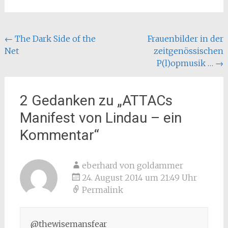
Beitragsnavigation
←
The Dark Side of the
Frauenbilder in der
Net
zeitgenössischen
P(l)opmusik …
→
2 Gedanken zu „
ATTACs
Manifest von Lindau – ein
Kommentar
“
eberhard von goldammer
24. August 2014 um 21:49 Uhr
Permalink
@thewisemansfear