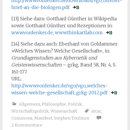
http://www.vordenker.de/downloads/vgo_offener-
brief-an-die-biologen.pdf
[13] Siehe dazu: Gotthard Günther in Wikipedia
sowie Gotthard Günther und Rezeptionen in:
www.vordenker.de
,
www.thinkartlab.com
[14] Siehe dazu auch: Eberhard von Goldammer:
»Welches Wissen? Welche Gesellschaft«, in:
Grundlagenstudien aus Kybernetik und
Geisteswissenschaften
– grkg, Band 58, Nr. 4, S.
161-177.
URL:
http://www.vordenker.de/vgo/vgo_welches-
wissen-welche-gesellschaft_grkg-2012.pdf
Allgemein
,
Philosophie
,
Politik
,
Wirtschaftspolitik
,
Wissenschaft
attac
,
Commons
,
Manifest
,
Stephen Toulmin
2 Kommentare