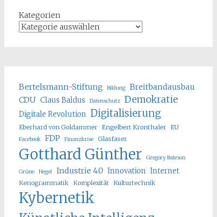
Kategorien
Bertelsmann-Stiftung
Breitbandausbau
Bildung
Demokratie
CDU
Claus Baldus
Datenschutz
Digitalisierung
Digitale Revolution
Eberhard von Goldammer
Engelbert Kronthaler
EU
FDP
Glasfaser
Facebook
Finanzkrise
Gotthard Günther
Gregory Bateson
Industrie 4.0
Innovation
Internet
Grüne
Hegel
Kenogrammatik
Komplexität
Kulturtechnik
Kybernetik