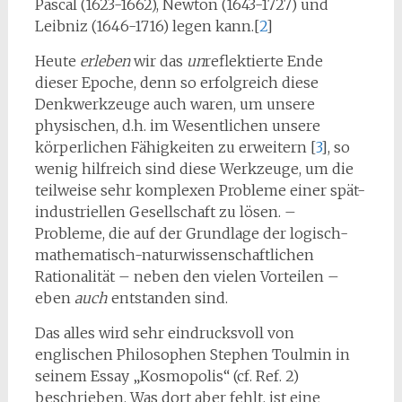
Pascal (1623-1662), Newton (1643-1727) und
Leibniz (1646-1716) legen kann.[
2
]
Heute
erleben
wir das
un
reflektierte Ende
dieser Epoche, denn so erfolgreich diese
Denkwerkzeuge auch waren, um unsere
physischen, d.h. im Wesentlichen unsere
körperlichen Fähigkeiten zu er­weitern [
3
], so
wenig hilfreich sind diese Werkzeuge, um die
teilweise sehr komplexen Probleme einer spät-
industriellen Gesellschaft zu lösen. –
Probleme, die auf der Grundlage der logisch-
ma­thematisch-naturwissenschaftlichen
Rationalität – neben den vielen Vorteilen –
eben
auch
entstan­den sind.
Das alles wird sehr eindrucksvoll von
englischen Philosophen Stephen Toulmin in
seinem Essay „Kosmopolis“ (cf. Ref. 2)
beschrieben. Was dort aber fehlt, ist eine