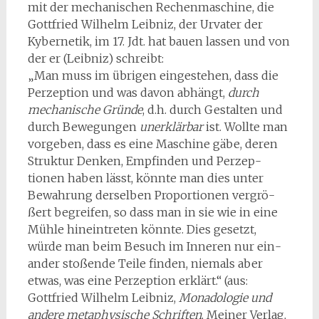
mit der mechanischen Rechenmaschine, die
Gottfried Wilhelm Leibniz, der Urvater der
Kybernetik, im 17. Jdt. hat bauen lassen und von
der er (Leibniz) schreibt:
„Man muss im übrigen eingestehen, dass die
Perzeption und was davon abhängt,
durch
mechanische Gründe
, d.h. durch Gestalten und
durch Bewegungen
unerklär­bar
ist. Wollte man
vorgeben, dass es eine Maschine gäbe, deren
Struktur Denken, Empfinden und Perzep­
tionen haben lässt, könnte man dies unter
Bewahrung derselben Proportionen vergrö­
ßert begreifen, so dass man in sie wie in eine
Mühle hin­eintreten könnte. Dies gesetzt,
würde man beim Besuch im Inneren nur ein­
ander stoßende Teile finden, niemals aber
etwas, was eine Perzeption erklärt.“ (aus:
Gottfried Wilhelm Leibniz,
Monadologie und
andere metaphysische Schriften
, Meiner Verlag,