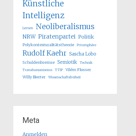
Künstliche
Intelligenz
Neoliberalismus
Lernen
Piratenpartei
NRW
Politik
Polykontexturalitätstheorie
Privatsphäre
Rudolf Kaehr
Sascha Lobo
Semiotik
Schuldenbremse
Technik
Vilém Flusser
Transhumanismus
TTIP
Willy Bierter
Wissenschaftsfreiheit
Meta
Anmelden