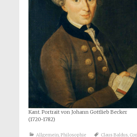
Kant. Portrait von Johann Gottlieb Becker
(1720-1782)
Allgemein
,
Philosophie
Claus Baldus
,
Cor