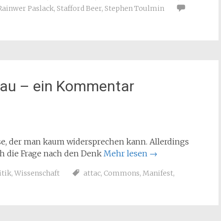
Rainwer Paslack
,
Stafford Beer
,
Stephen Toulmin
dau – ein Kommentar
yse, der man kaum widersprechen kann. Allerdings
ch die Frage nach den Denk
Mehr lesen
→
itik
,
Wissenschaft
attac
,
Commons
,
Manifest
,