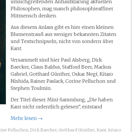
umsichgreifenden Antiaufklärung aktuellen
Philosophen, mag manch philosophieaffiner
Mitmensch denken.
Aus diesem Anlass gibt es hier einen kleinen
Blumenstrauß aus weniger bekannten Zitaten
und Textschnipseln, nicht von sondern über
Kant.
Versammelt sind hier Paul Alsberg, Dirk
Baecker, Claus Baldus, Stafford Beer, Markus
Gabriel, Gotthard Günther, Oskar Negt, Kitaro
Nishida, Rainer Paslack, Corine Pelluchon und
Stephen Toulmin.
Der Titel dieser Mini-Sammlung, „Die haben
Kant nicht ordentlich gelesen“, entstand
Mehr lesen
→
ine Pelluchon
,
Dirk Baecker
,
Gotthard Günther
,
Kant
,
kitaro