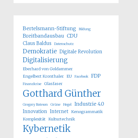
Bertelsmann-Stiftung
Bildung
Breitbandausbau
CDU
Claus Baldus
Datenschutz
Demokratie
Digitale Revolution
Digitalisierung
Eberhard von Goldammer
FDP
Engelbert Kronthaler
EU
Facebook
Glasfaser
Finanzkrise
Gotthard Günther
Industrie 4.0
Gregory Bateson
Grüne
Hegel
Innovation
Internet
Kenogrammatik
Komplexität
Kulturtechnik
Kybernetik