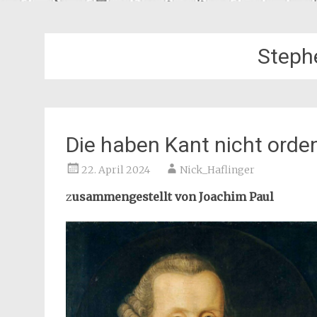
Steph
Die haben Kant nicht orden
22. April 2024
Nick_Haflinger
z
usammengestellt von Joachim Paul