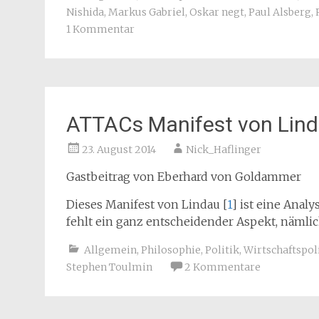
Nishida
,
Markus Gabriel
,
Oskar negt
,
Paul Alsberg
,
1 Kommentar
ATTACs Manifest von Lin
23. August 2014
Nick_Haflinger
Gastbeitrag von Eberhard von Goldammer
Dieses Manifest von Lindau [
1
] ist eine Anal
fehlt ein ganz entscheidender Aspekt, nämli
Allgemein
,
Philosophie
,
Politik
,
Wirtschaftspol
Stephen Toulmin
2 Kommentare