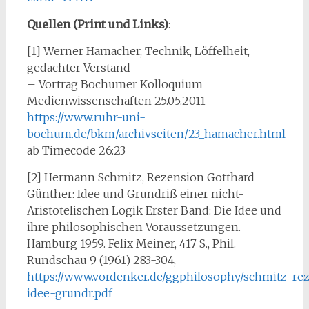
Quellen (Print und Links)
:
[1] Werner Hamacher, Technik, Löffelheit,
gedachter Verstand
– Vortrag Bochumer Kolloquium
Medienwissenschaften 25.05.2011
https://www.ruhr-uni-
bochum.de/bkm/archivseiten/23_hamacher.html
ab Timecode 26:23
[2] Hermann Schmitz, Rezension Gotthard
Günther: Idee und Grundriß einer nicht-
Aristotelischen Logik Erster Band: Die Idee und
ihre philosophischen Voraussetzungen.
Hamburg 1959. Felix Meiner, 417 S., Phil.
Rundschau 9 (1961) 283-304,
https://www.vordenker.de/ggphilosophy/schmitz_re
idee-grundr.pdf