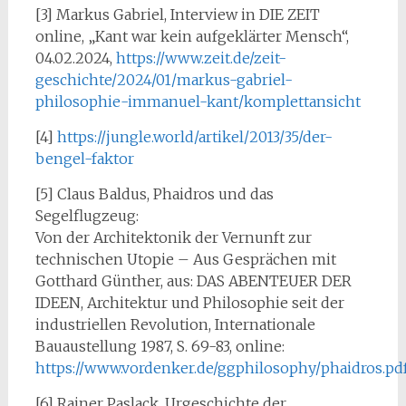
[3] Markus Gabriel, Interview in DIE ZEIT
online, „Kant war kein aufgeklärter Mensch“,
04.02.2024,
https://www.zeit.de/zeit-
geschichte/2024/01/markus-gabriel-
philosophie-immanuel-kant/komplettansicht
[4]
https://jungle.world/artikel/2013/35/der-
bengel-faktor
[5] Claus Baldus, Phaidros und das
Segelflugzeug:
Von der Architektonik der Vernunft zur
technischen Utopie – Aus Gesprächen mit
Gotthard Günther, aus: DAS ABENTEUER DER
IDEEN, Architektur und Philosophie seit der
industriellen Revolution, Internationale
Bauaustellung 1987, S. 69-83, online:
https://www.vordenker.de/ggphilosophy/phaidros.pd
[6] Rainer Paslack, Urgeschichte der