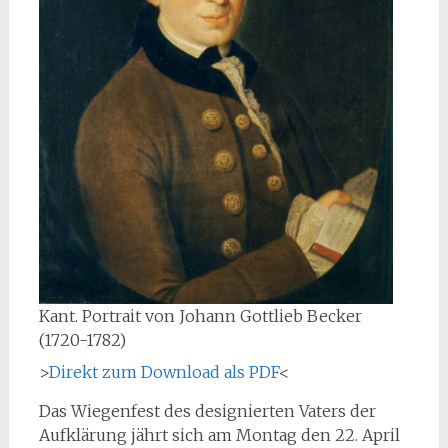
Kant. Portrait von Johann Gottlieb Becker
(1720-1782)
>
Direkt zum Download als PDF
<
Das Wiegenfest des designierten Vaters der
Aufklärung jährt sich am Montag den 22. April