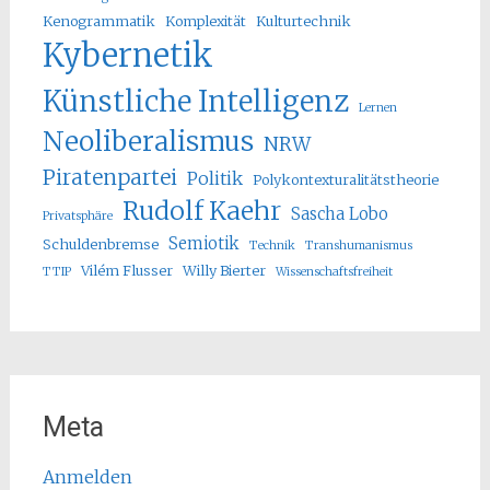
Kenogrammatik
Komplexität
Kulturtechnik
Kybernetik
Künstliche Intelligenz
Lernen
Neoliberalismus
NRW
Piratenpartei
Politik
Polykontexturalitätstheorie
Rudolf Kaehr
Sascha Lobo
Privatsphäre
Semiotik
Schuldenbremse
Technik
Transhumanismus
Vilém Flusser
Willy Bierter
TTIP
Wissenschaftsfreiheit
Meta
Anmelden