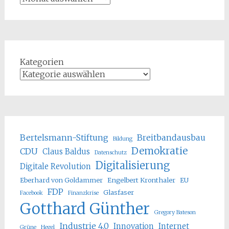
Kategorien
Bertelsmann-Stiftung
Breitbandausbau
Bildung
Demokratie
CDU
Claus Baldus
Datenschutz
Digitalisierung
Digitale Revolution
Eberhard von Goldammer
Engelbert Kronthaler
EU
FDP
Glasfaser
Facebook
Finanzkrise
Gotthard Günther
Gregory Bateson
Industrie 4.0
Innovation
Internet
Grüne
Hegel