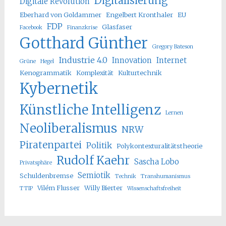
Digitalisierung
Digitale Revolution
Eberhard von Goldammer
Engelbert Kronthaler
EU
FDP
Glasfaser
Facebook
Finanzkrise
Gotthard Günther
Gregory Bateson
Industrie 4.0
Innovation
Internet
Grüne
Hegel
Kenogrammatik
Komplexität
Kulturtechnik
Kybernetik
Künstliche Intelligenz
Lernen
Neoliberalismus
NRW
Piratenpartei
Politik
Polykontexturalitätstheorie
Rudolf Kaehr
Sascha Lobo
Privatsphäre
Semiotik
Schuldenbremse
Technik
Transhumanismus
Vilém Flusser
Willy Bierter
TTIP
Wissenschaftsfreiheit