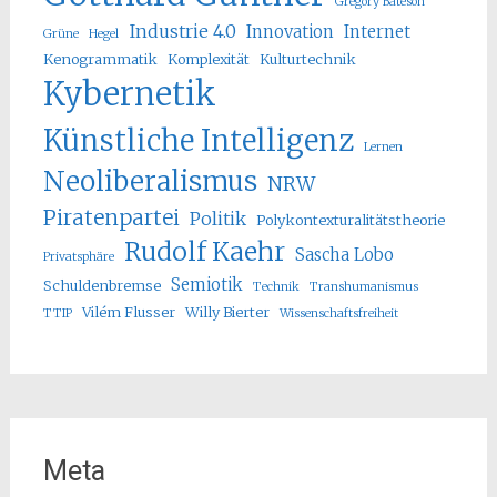
Gregory Bateson
Industrie 4.0
Innovation
Internet
Grüne
Hegel
Kenogrammatik
Komplexität
Kulturtechnik
Kybernetik
Künstliche Intelligenz
Lernen
Neoliberalismus
NRW
Piratenpartei
Politik
Polykontexturalitätstheorie
Rudolf Kaehr
Sascha Lobo
Privatsphäre
Semiotik
Schuldenbremse
Technik
Transhumanismus
Vilém Flusser
Willy Bierter
TTIP
Wissenschaftsfreiheit
Meta