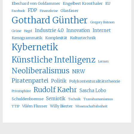
Eberhard von Goldammer
Engelbert Kronthaler
EU
FDP
Glasfaser
Facebook
Finanzkrise
Gotthard Günther
Gregory Bateson
Industrie 4.0
Innovation
Internet
Grüne
Hegel
Kenogrammatik
Komplexität
Kulturtechnik
Kybernetik
Künstliche Intelligenz
Lernen
Neoliberalismus
NRW
Piratenpartei
Politik
Polykontexturalitätstheorie
Rudolf Kaehr
Sascha Lobo
Privatsphäre
Semiotik
Schuldenbremse
Technik
Transhumanismus
Vilém Flusser
Willy Bierter
TTIP
Wissenschaftsfreiheit